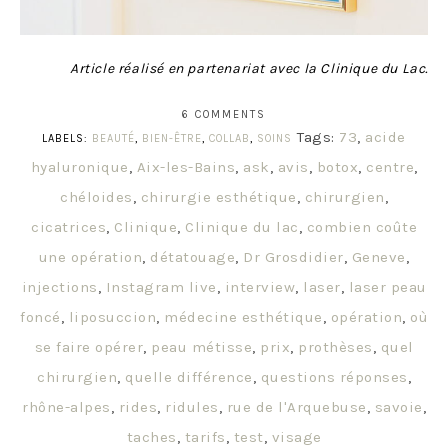
Article réalisé en partenariat avec la Clinique du Lac.
6 COMMENTS
Tags:
73
,
acide
LABELS:
BEAUTÉ
,
BIEN-ÊTRE
,
COLLAB
,
SOINS
hyaluronique
,
Aix-les-Bains
,
ask
,
avis
,
botox
,
centre
,
chéloides
,
chirurgie esthétique
,
chirurgien
,
cicatrices
,
Clinique
,
Clinique du lac
,
combien coûte
une opération
,
détatouage
,
Dr Grosdidier
,
Geneve
,
injections
,
Instagram live
,
interview
,
laser
,
laser peau
foncé
,
liposuccion
,
médecine esthétique
,
opération
,
où
se faire opérer
,
peau métisse
,
prix
,
prothèses
,
quel
chirurgien
,
quelle différence
,
questions réponses
,
rhône-alpes
,
rides
,
ridules
,
rue de l'Arquebuse
,
savoie
,
taches
,
tarifs
,
test
,
visage