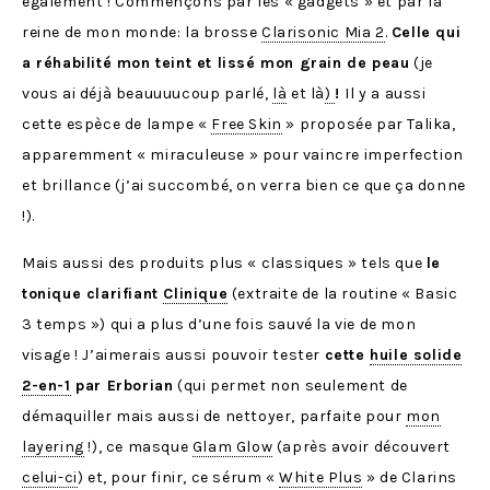
également ! Commençons par les « gadgets » et par la
reine de mon monde: la brosse
Clarisonic Mia 2
.
Celle qui
a réhabilité mon teint et lissé mon grain de peau
(je
vous ai déjà beauuuucoup parlé,
là
et là
)
!
Il y a aussi
cette espèce de lampe «
Free Skin
» proposée par Talika,
apparemment « miraculeuse » pour vaincre imperfection
et brillance (j’ai succombé, on verra bien ce que ça donne
!).
Mais aussi des produits plus « classiques » tels que
le
tonique clarifiant
Clinique
(extraite de la routine « Basic
3 temps ») qui a plus d’une fois sauvé la vie de mon
visage ! J’aimerais aussi pouvoir tester
cette
huile solide
2-en-1
par Erborian
(qui permet non seulement de
démaquiller mais aussi de nettoyer, parfaite pour
mon
layering
!), ce masque
Glam Glow
(après avoir découvert
celui-ci
) et, pour finir, ce sérum «
White Plus
» de Clarins