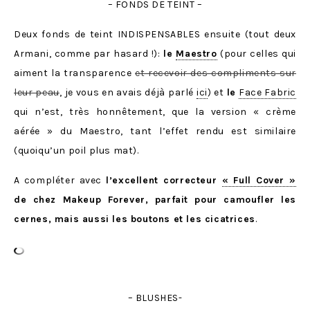
– FONDS DE TEINT –
Deux fonds de teint INDISPENSABLES ensuite (tout deux
Armani, comme par hasard !):
le
Maestro
(pour celles qui
aiment la transparence
et recevoir des compliments sur
leur peau
, je vous en avais déjà parlé
ici
) et
le
Face Fabric
qui n’est, très honnêtement, que la version « crème
aérée » du Maestro, tant l’effet rendu est similaire
(quoiqu’un poil plus mat).
A compléter avec
l’excellent correcteur
« Full Cover »
de chez Makeup Forever, parfait pour camoufler les
cernes, mais aussi les boutons et les cicatrices
.
– BLUSHES-