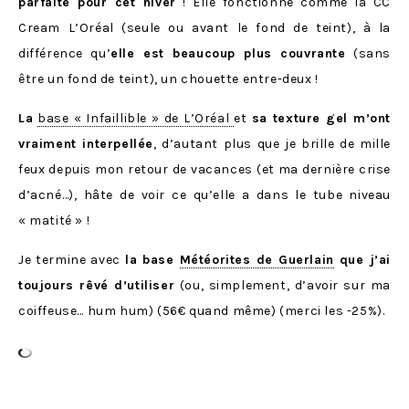
parfaite pour cet hiver
! Elle fonctionne comme la CC
Cream L’Oréal (seule ou avant le fond de teint), à la
différence qu’
elle est beaucoup plus couvrante
(sans
être un fond de teint), un chouette entre-deux !
La
base « Infaillible » de L’Oréal
et
sa texture gel m’ont
vraiment interpellée
, d’autant plus que je brille de mille
feux depuis mon retour de vacances (et ma dernière crise
d’acné…), hâte de voir ce qu’elle a dans le tube niveau
« matité » !
Je termine avec
la base
Météorites de Guerlain
que j’ai
toujours rêvé d’utiliser
(ou, simplement, d’avoir sur ma
coiffeuse… hum hum) (56€ quand même) (merci les -25%).