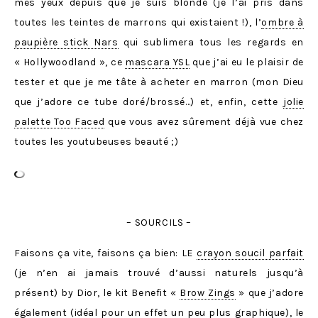
mes yeux depuis que je suis blonde (je l’ai pris dans
toutes les teintes de marrons qui existaient !), l’
ombre à
paupière stick Nars
qui sublimera tous les regards en
« Hollywoodland », ce
mascara YSL
que j’ai eu le plaisir de
tester et que je me tâte à acheter en marron (mon Dieu
que j’adore ce tube doré/brossé…) et, enfin, cette
jolie
palette Too Faced
que vous avez sûrement déjà vue chez
toutes les youtubeuses beauté ;)
– SOURCILS –
Faisons ça vite, faisons ça bien: LE
crayon soucil parfait
(je n’en ai jamais trouvé d’aussi naturels jusqu’à
présent) by Dior, le kit Benefit «
Brow Zings
» que j’adore
également (idéal pour un effet un peu plus graphique), le