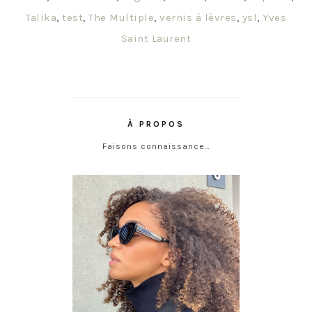
Talika
,
test
,
The Multiple
,
vernis à lèvres
,
ysl
,
Yves
Saint Laurent
À PROPOS
Faisons connaissance…