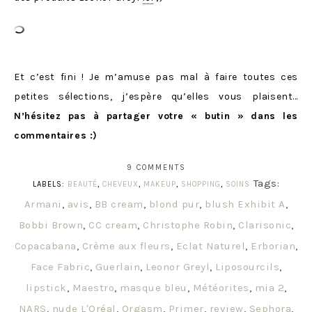
Et c’est fini ! Je m’amuse pas mal à faire toutes ces
petites sélections, j’espère qu’elles vous plaisent…
N’hésitez pas à partager votre « butin » dans les
commentaires :)
9 COMMENTS
Tags:
LABELS:
BEAUTÉ
,
CHEVEUX
,
MAKEUP
,
SHOPPING
,
SOINS
Armani
,
avis
,
BB cream
,
blond pur
,
blush Exhibit A
,
Bobbi Brown
,
CC cream
,
Christophe Robin
,
Clarisonic
,
Copacabana
,
Crème aux fleurs
,
Eclat Naturel
,
Erborian
,
Face Fabric
,
Guerlain
,
Leonor Greyl
,
Liposourcils
,
lipstick
,
Maestro
,
masque bleu
,
Météorites
,
mia 2
,
NARS
,
nude L'Oréal
,
Orgasm
,
Primer
,
review
,
Sephora
,