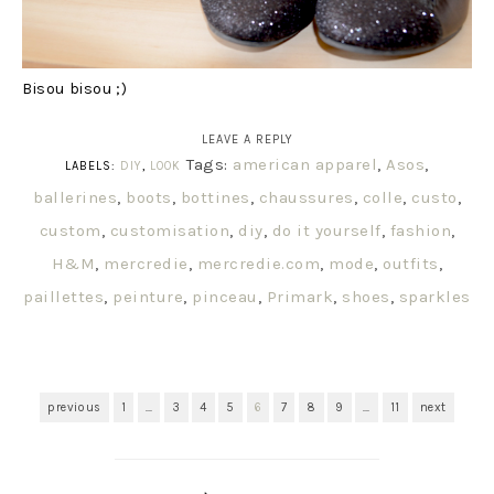
Bisou bisou ;)
LEAVE A REPLY
Tags:
american apparel
,
Asos
,
LABELS:
DIY
,
LOOK
ballerines
,
boots
,
bottines
,
chaussures
,
colle
,
custo
,
custom
,
customisation
,
diy
,
do it yourself
,
fashion
,
H&M
,
mercredie
,
mercredie.com
,
mode
,
outfits
,
paillettes
,
peinture
,
pinceau
,
Primark
,
shoes
,
sparkles
previous
1
…
3
4
5
6
7
8
9
…
11
next