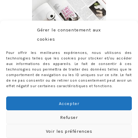
Gérer le consentement aux
cookies
Pour offrir les meilleures expériences, nous utilisons des
technologies telles que les cookies pour stocker et/ou accéder
aux informations des appareils. Le fait de consentir à ces
technologies nous permettra de traiter des données telles que le
comportement de navigation ou les ID uniques sur ce site. Le fait
de ne pas consentir ou de retirer son consentement peut avoir un
effet négatif sur certaines caractéristiques et fonctions.
ABONNEMENT
Adresse
Accepter
e-
mail
Je m'abonne !
Refuser
Rejoignez les 398 autres abonnés
Voir les préférences
mercredie © 2026 All Rights Reserved