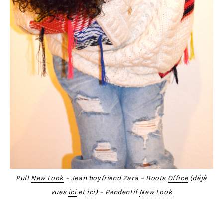
Pull
New Look
– Jean boyfriend Zara – Boots
Office
(
déjà
vu
es
ici
et
ici
) – Pendentif
New Look