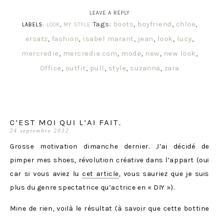
LEAVE A REPLY
Tags:
boots
,
boyfriend
,
chloe
,
LABELS:
LOOK
,
MY STYLE
ersatz
,
fashion
,
isabel marant
,
jean
,
look
,
lucy
,
mercredie
,
mercredie.com
,
mode
,
new
,
new look
,
Office
,
outfit
,
pull
,
style
,
suzanna
,
zara
C’EST MOI QUI L’AI FAIT.
24 septembre 2012
Grosse motivation dimanche dernier. J’ai décidé de
pimper mes shoes, révolution créative dans l’appart (oui
car si vous aviez lu
cet article
, vous sauriez que je suis
plus du genre spectatrice qu’actrice en « DIY »).
Mine de rien, voilà le résultat (à savoir que cette bottine