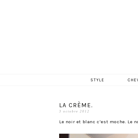
MERCR
Aller
STYLE
CHE
au
contenu
LA CRÈME.
3 octobre 2012
Le noir et blanc c’est moche. Le n