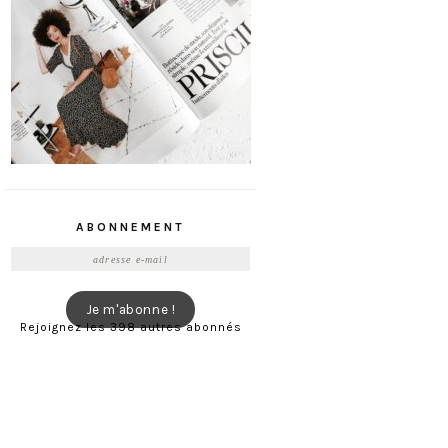
ABONNEMENT
Adresse
e-
mail
Je m'abonne !
Rejoignez les 398 autres abonnés