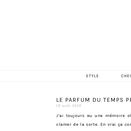
MERCR
Aller
STYLE
CHE
au
contenu
LE PARFUM DU TEMPS P
18 août 2020
J’ai toujours eu une mémoire ol
clamer de la sorte. En vrai ça c