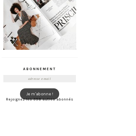
ABONNEMENT
Adresse
e-
mail
Je m'abonne !
Rejoignez les 398 autres abonnés