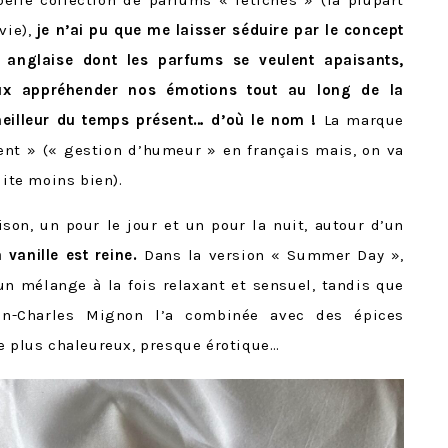
elle collection de parfums « fétiches » (la plupart
vie),
je n’ai pu que me laisser séduire par le concept
 anglaise dont les parfums se veulent apaisants,
ux appréhender nos émotions tout au long de la
 meilleur du temps présent… d’où le nom !
La marque
t » (« gestion d’humeur » en français mais, on va
uite moins bien).
on, un pour le jour et un pour la nuit, autour d’un
a vanille est reine.
Dans la version « Summer Day »,
 un mélange à la fois relaxant et sensuel, tandis que
an-Charles Mignon l’a combinée avec des épices
re plus chaleureux, presque érotique…