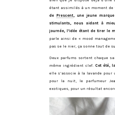
Bien que je dispose déjà d’une b
étant assimilés à un moment de 
de
Prescent
, une jeune marque
stimulants, nous aidant à mie
journée, l’idée étant de tirer le
parle ainsi de « mood managemen
pas se le nier, ça sonne tout de s
Deux parfums sortent chaque sais
même ingrédient clef.
Cet été, l
elle s’associe à la lavande pour
pour la nuit, le parfumeur Je
exotiques, pour un résultat enco