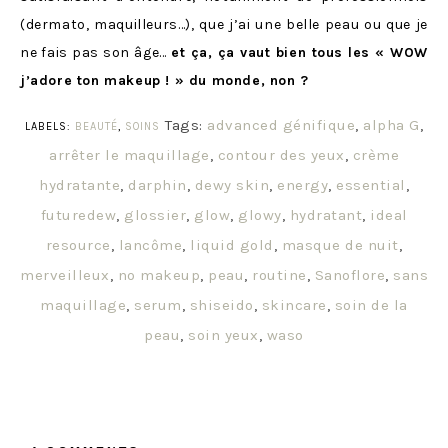
(dermato, maquilleurs…), que j’ai une belle peau ou que je
ne fais pas son âge…
et ça, ça vaut bien tous les « WOW
j’adore ton makeup ! » du monde, non ?
Tags:
advanced génifique
,
alpha G
,
LABELS:
BEAUTÉ
,
SOINS
arrêter le maquillage
,
contour des yeux
,
crème
hydratante
,
darphin
,
dewy skin
,
energy
,
essential
,
futuredew
,
glossier
,
glow
,
glowy
,
hydratant
,
ideal
resource
,
lancôme
,
liquid gold
,
masque de nuit
,
merveilleux
,
no makeup
,
peau
,
routine
,
Sanoflore
,
sans
maquillage
,
serum
,
shiseido
,
skincare
,
soin de la
peau
,
soin yeux
,
waso