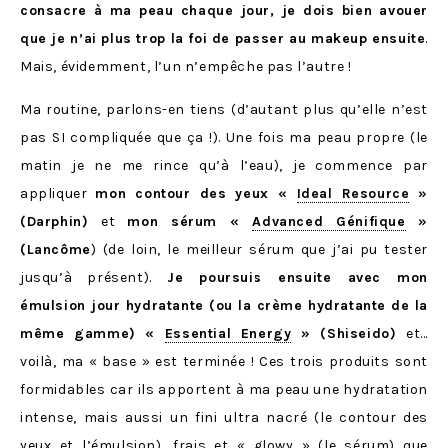
consacre à ma peau chaque jour, je dois bien avouer
que je n’ai plus trop la foi de passer au makeup ensuite
.
Mais, évidemment, l’un n’empêche pas l’autre !
Ma routine, parlons-en tiens (d’autant plus qu’elle n’est
pas SI compliquée que ça !). Une fois ma peau propre (le
matin je ne me rince qu’à l’eau), je commence par
appliquer
mon contour des yeux «
Ideal Resource
»
(Darphin)
et
mon sérum «
Advanced Génifique
»
(Lancôme
) (de loin, le meilleur sérum que j’ai pu tester
jusqu’à présent).
Je poursuis ensuite avec mon
émulsion jour hydratante (ou la crème hydratante de la
même gamme) «
Essential Energy
» (Shiseido)
et…
voilà, ma « base » est terminée ! Ces trois produits sont
formidables car ils apportent à ma peau une hydratation
intense, mais aussi un fini ultra nacré (le contour des
yeux et l’émulsion), frais et « glowy » (le sérum) que