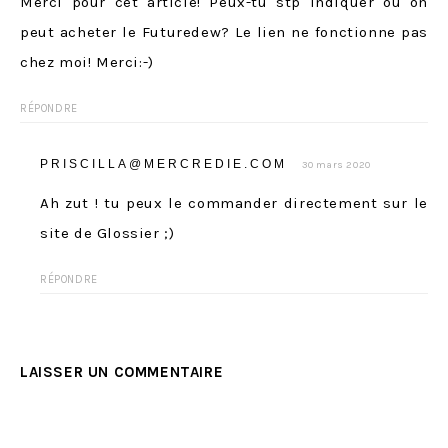
Merci pour cet article! Peux-tu stp indiquer où on
peut acheter le Futuredew? Le lien ne fonctionne pas
chez moi! Merci:-)
RÉPONDRE
PRISCILLA@MERCREDIE.COM
30 mars 2020
Ah zut ! tu peux le commander directement sur le
site de Glossier ;)
RÉPONDRE
LAISSER UN COMMENTAIRE