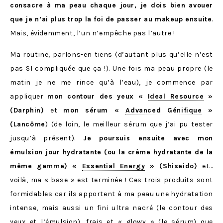
consacre à ma peau chaque jour, je dois bien avouer
que je n’ai plus trop la foi de passer au makeup ensuite
.
Mais, évidemment, l’un n’empêche pas l’autre !
Ma routine, parlons-en tiens (d’autant plus qu’elle n’est
pas SI compliquée que ça !). Une fois ma peau propre (le
matin je ne me rince qu’à l’eau), je commence par
appliquer
mon contour des yeux «
Ideal Resource
»
(Darphin)
et
mon sérum «
Advanced Génifique
»
(Lancôme
) (de loin, le meilleur sérum que j’ai pu tester
jusqu’à présent).
Je poursuis ensuite avec mon
émulsion jour hydratante (ou la crème hydratante de la
même gamme) «
Essential Energy
» (Shiseido)
et…
voilà, ma « base » est terminée ! Ces trois produits sont
formidables car ils apportent à ma peau une hydratation
intense, mais aussi un fini ultra nacré (le contour des
yeux et l’émulsion), frais et « glowy » (le sérum) que