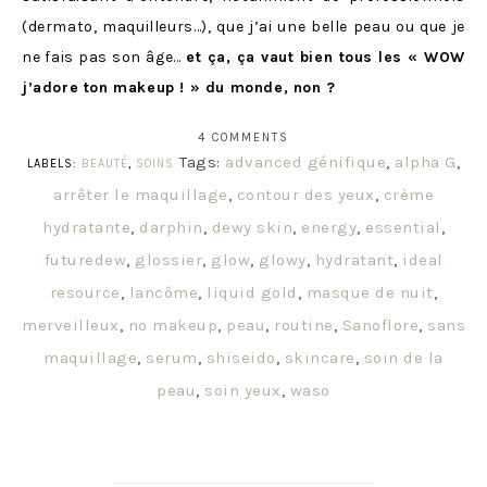
(dermato, maquilleurs…), que j’ai une belle peau ou que je
ne fais pas son âge…
et ça, ça vaut bien tous les « WOW
j’adore ton makeup ! » du monde, non ?
4 COMMENTS
Tags:
advanced génifique
,
alpha G
,
LABELS:
BEAUTÉ
,
SOINS
arrêter le maquillage
,
contour des yeux
,
crème
hydratante
,
darphin
,
dewy skin
,
energy
,
essential
,
futuredew
,
glossier
,
glow
,
glowy
,
hydratant
,
ideal
resource
,
lancôme
,
liquid gold
,
masque de nuit
,
merveilleux
,
no makeup
,
peau
,
routine
,
Sanoflore
,
sans
maquillage
,
serum
,
shiseido
,
skincare
,
soin de la
peau
,
soin yeux
,
waso