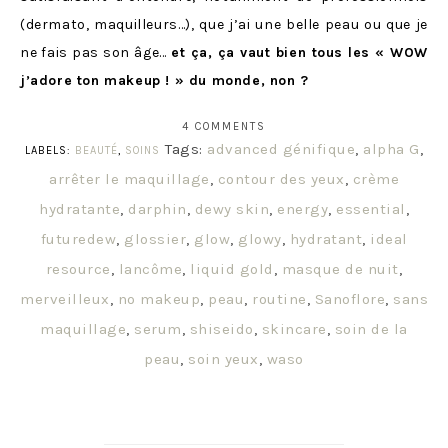
(dermato, maquilleurs…), que j’ai une belle peau ou que je
ne fais pas son âge…
et ça, ça vaut bien tous les « WOW
j’adore ton makeup ! » du monde, non ?
4 COMMENTS
Tags:
advanced génifique
,
alpha G
,
LABELS:
BEAUTÉ
,
SOINS
arrêter le maquillage
,
contour des yeux
,
crème
hydratante
,
darphin
,
dewy skin
,
energy
,
essential
,
futuredew
,
glossier
,
glow
,
glowy
,
hydratant
,
ideal
resource
,
lancôme
,
liquid gold
,
masque de nuit
,
merveilleux
,
no makeup
,
peau
,
routine
,
Sanoflore
,
sans
maquillage
,
serum
,
shiseido
,
skincare
,
soin de la
peau
,
soin yeux
,
waso