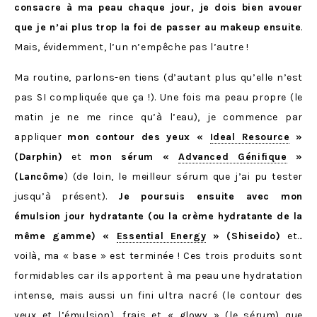
consacre à ma peau chaque jour, je dois bien avouer
que je n’ai plus trop la foi de passer au makeup ensuite
.
Mais, évidemment, l’un n’empêche pas l’autre !
Ma routine, parlons-en tiens (d’autant plus qu’elle n’est
pas SI compliquée que ça !). Une fois ma peau propre (le
matin je ne me rince qu’à l’eau), je commence par
appliquer
mon contour des yeux «
Ideal Resource
»
(Darphin)
et
mon sérum «
Advanced Génifique
»
(Lancôme
) (de loin, le meilleur sérum que j’ai pu tester
jusqu’à présent).
Je poursuis ensuite avec mon
émulsion jour hydratante (ou la crème hydratante de la
même gamme) «
Essential Energy
» (Shiseido)
et…
voilà, ma « base » est terminée ! Ces trois produits sont
formidables car ils apportent à ma peau une hydratation
intense, mais aussi un fini ultra nacré (le contour des
yeux et l’émulsion), frais et « glowy » (le sérum) que