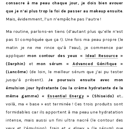
consacre à ma peau chaque jour, je dois bien avouer
que je n’ai plus trop la foi de passer au makeup ensuite
.
Mais, évidemment, l’un n’empêche pas l’autre !
Ma routine, parlons-en tiens (d’autant plus qu’elle n’est
pas SI compliquée que ça !). Une fois ma peau propre (le
matin je ne me rince qu’à l’eau), je commence par
appliquer
mon contour des yeux «
Ideal Resource
»
(Darphin)
et
mon sérum «
Advanced Génifique
»
(Lancôme
) (de loin, le meilleur sérum que j’ai pu tester
jusqu’à présent).
Je poursuis ensuite avec mon
émulsion jour hydratante (ou la crème hydratante de la
même gamme) «
Essential Energy
» (Shiseido)
et…
voilà, ma « base » est terminée ! Ces trois produits sont
formidables car ils apportent à ma peau une hydratation
intense, mais aussi un fini ultra nacré (le contour des
yeux et l’émulsion), frais et « glowy » (le sérum) que