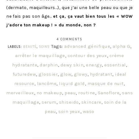
(dermato, maquilleurs…), que j’ai une belle peau ou que je
ne fais pas son âge…
et ça, ça vaut bien tous les « WOW
j’adore ton makeup ! » du monde, non ?
4 COMMENTS
Tags:
advanced génifique
,
alpha G
,
LABELS:
BEAUTÉ
,
SOINS
arrêter le maquillage
,
contour des yeux
,
crème
hydratante
,
darphin
,
dewy skin
,
energy
,
essential
,
futuredew
,
glossier
,
glow
,
glowy
,
hydratant
,
ideal
resource
,
lancôme
,
liquid gold
,
masque de nuit
,
merveilleux
,
no makeup
,
peau
,
routine
,
Sanoflore
,
sans
maquillage
,
serum
,
shiseido
,
skincare
,
soin de la
peau
,
soin yeux
,
waso