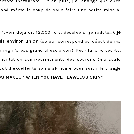
 compte
Instagram
… Et en plus, j’ai changé quelques
uand même le coup de vous faire une petite mise-à-
l’avoir déjà dit 12.000 fois, désolée si je radote…),
je
uis environ un an
(ce qui correspond au début de ma
ming n’a pas grand chose à voir). Pour la faire courte,
igmentation semi-permanente des sourcils (ma seule
 tout d’excellents soins skincare pour sortir le visage
S MAKEUP WHEN YOU HAVE FLAWLESS SKIN?