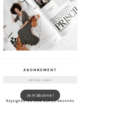
ABONNEMENT
Adresse
e-
mail
Je m'abonne !
Rejoignez les 398 autres abonnés