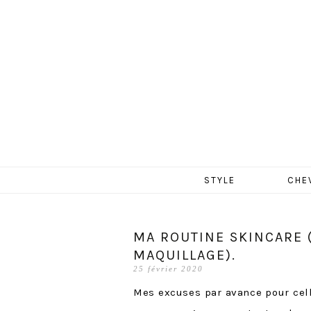
MERCR
Aller
STYLE
CHE
au
contenu
MA ROUTINE SKINCARE (
MAQUILLAGE).
25 février 2020
Mes excuses par avance pour cell