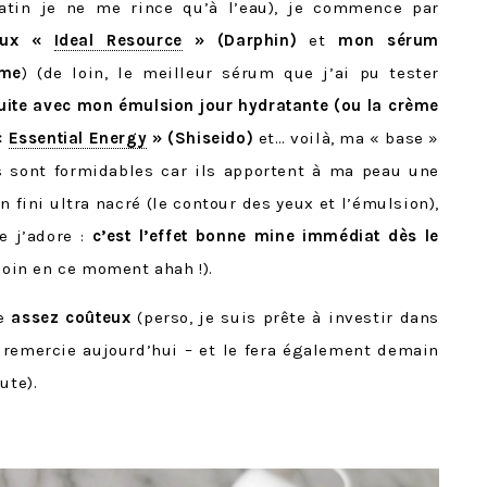
atin je ne me rince qu’à l’eau), je commence par
eux «
Ideal Resource
» (Darphin)
et
mon sérum
me
) (de loin, le meilleur sérum que j’ai pu tester
uite avec mon émulsion jour hydratante (ou la crème
«
Essential Energy
» (Shiseido)
et… voilà, ma « base »
ts sont formidables car ils apportent à ma peau une
 fini ultra nacré (le contour des yeux et l’émulsion),
e j’adore :
c’est l’effet bonne mine immédiat dès le
soin en ce moment ahah !).
he
assez coûteux
(perso, je suis prête à investir dans
 remercie aujourd’hui – et le fera également demain
ute).