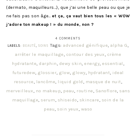
(dermato, maquilleurs…), que j’ai une belle peau ou que je
ne fais pas son âge…
et ça, ça vaut bien tous les « WOW
j’adore ton makeup ! » du monde, non ?
4 COMMENTS
Tags:
advanced génifique
,
alpha G
,
LABELS:
BEAUTÉ
,
SOINS
arrêter le maquillage
,
contour des yeux
,
crème
hydratante
,
darphin
,
dewy skin
,
energy
,
essential
,
futuredew
,
glossier
,
glow
,
glowy
,
hydratant
,
ideal
resource
,
lancôme
,
liquid gold
,
masque de nuit
,
merveilleux
,
no makeup
,
peau
,
routine
,
Sanoflore
,
sans
maquillage
,
serum
,
shiseido
,
skincare
,
soin de la
peau
,
soin yeux
,
waso