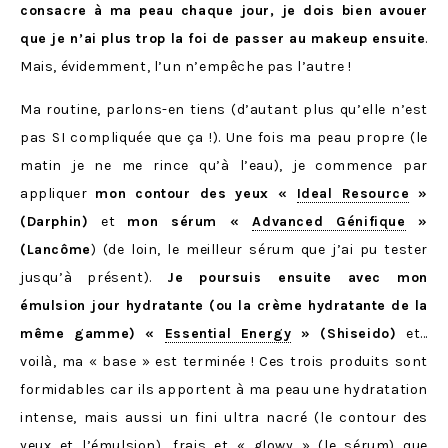
consacre à ma peau chaque jour, je dois bien avouer
que je n’ai plus trop la foi de passer au makeup ensuite
.
Mais, évidemment, l’un n’empêche pas l’autre !
Ma routine, parlons-en tiens (d’autant plus qu’elle n’est
pas SI compliquée que ça !). Une fois ma peau propre (le
matin je ne me rince qu’à l’eau), je commence par
appliquer
mon contour des yeux «
Ideal Resource
»
(Darphin)
et
mon sérum «
Advanced Génifique
»
(Lancôme
) (de loin, le meilleur sérum que j’ai pu tester
jusqu’à présent).
Je poursuis ensuite avec mon
émulsion jour hydratante (ou la crème hydratante de la
même gamme) «
Essential Energy
» (Shiseido)
et…
voilà, ma « base » est terminée ! Ces trois produits sont
formidables car ils apportent à ma peau une hydratation
intense, mais aussi un fini ultra nacré (le contour des
yeux et l’émulsion), frais et « glowy » (le sérum) que