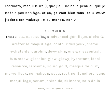
(dermato, maquilleurs…), que j’ai une belle peau ou que je
ne fais pas son âge…
et ça, ça vaut bien tous les « WOW
j’adore ton makeup ! » du monde, non ?
4 COMMENTS
Tags:
advanced génifique
,
alpha G
,
LABELS:
BEAUTÉ
,
SOINS
arrêter le maquillage
,
contour des yeux
,
crème
hydratante
,
darphin
,
dewy skin
,
energy
,
essential
,
futuredew
,
glossier
,
glow
,
glowy
,
hydratant
,
ideal
resource
,
lancôme
,
liquid gold
,
masque de nuit
,
merveilleux
,
no makeup
,
peau
,
routine
,
Sanoflore
,
sans
maquillage
,
serum
,
shiseido
,
skincare
,
soin de la
peau
,
soin yeux
,
waso