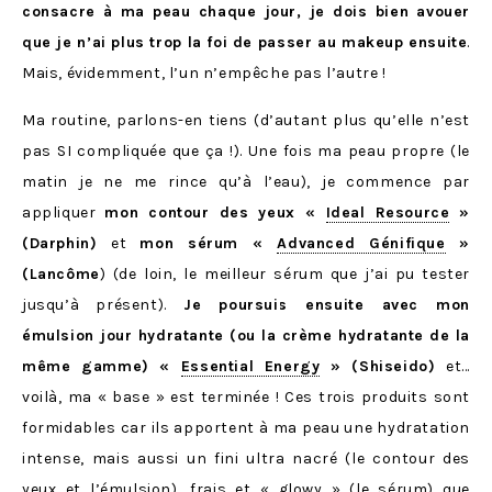
consacre à ma peau chaque jour, je dois bien avouer
que je n’ai plus trop la foi de passer au makeup ensuite
.
Mais, évidemment, l’un n’empêche pas l’autre !
Ma routine, parlons-en tiens (d’autant plus qu’elle n’est
pas SI compliquée que ça !). Une fois ma peau propre (le
matin je ne me rince qu’à l’eau), je commence par
appliquer
mon contour des yeux «
Ideal Resource
»
(Darphin)
et
mon sérum «
Advanced Génifique
»
(Lancôme
) (de loin, le meilleur sérum que j’ai pu tester
jusqu’à présent).
Je poursuis ensuite avec mon
émulsion jour hydratante (ou la crème hydratante de la
même gamme) «
Essential Energy
» (Shiseido)
et…
voilà, ma « base » est terminée ! Ces trois produits sont
formidables car ils apportent à ma peau une hydratation
intense, mais aussi un fini ultra nacré (le contour des
yeux et l’émulsion), frais et « glowy » (le sérum) que