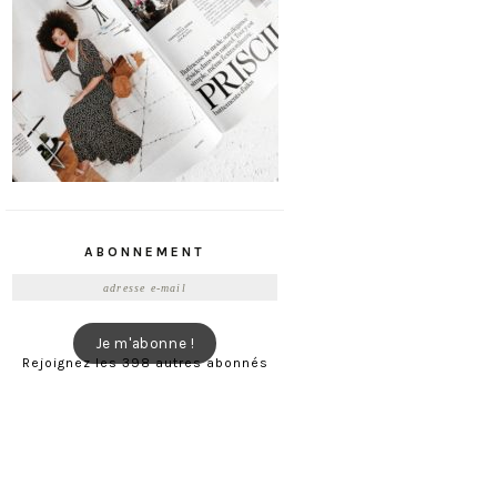
ABONNEMENT
Adresse
e-
mail
Je m'abonne !
Rejoignez les 398 autres abonnés