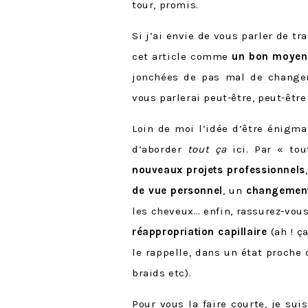
tour, promis.
Si j’ai envie de vous parler de t
cet article comme
un bon moyen 
jonchées de pas mal de changem
vous parlerai peut-être, peut-être
Loin de moi l’idée d’être énigm
d’aborder
tout ça
ici. Par « to
nouveaux projets professionnels
de vue personnel
, un
changement 
les cheveux… enfin, rassurez-vous
réappropriation capillaire
(ah ! ça
le rappelle, dans un état proche 
braids etc).
Pour vous la faire courte, je sui