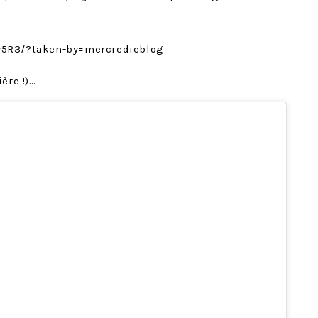
y5R3/?taken-by=mercredieblog
ère !)…