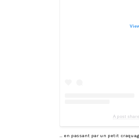
Vie
A post shar
… en passant par un petit craquag