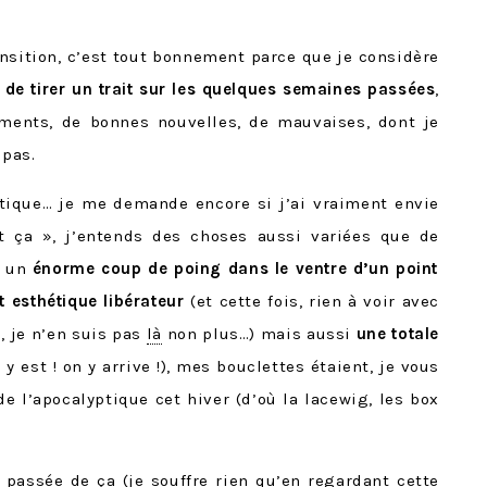
ransition, c’est tout bonnement parce que je considère
de tirer un trait sur les quelques semaines passées
,
ents, de bonnes nouvelles, de mauvaises, dont je
 pas.
atique… je me demande encore si j’ai vraiment envie
ut ça », j’entends des choses aussi variées que de
, un
énorme coup de poing dans le ventre d’un point
esthétique libérateur
(et cette fois, rien à voir avec
, je n’en suis pas
là
non plus…) mais aussi
une totale
 y est ! on y arrive !), mes bouclettes étaient, je vous
de l’apocalyptique cet hiver (d’où la lacewig, les box
s passée de ça (je souffre rien qu’en regardant cette