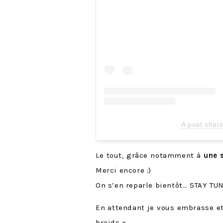
A post shar
Le tout, grâce notamment à
une 
Merci encore :)
On s’en reparle bientôt… STAY TU
En attendant je vous embrasse et
braids »…