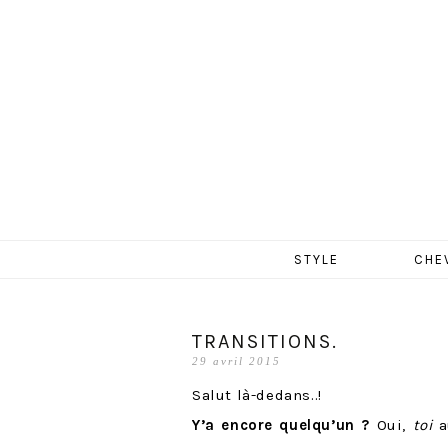
MERCR
Aller
STYLE
CHE
au
contenu
TRANSITIONS.
29 avril 2015
Salut là-dedans..!
Y’a encore quelqu’un ?
Oui,
toi
a