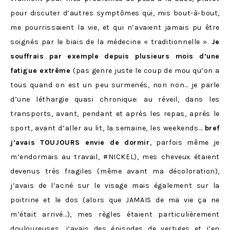
pour discuter d’autres symptômes qui, mis bout-à-bout,
me pourrissaient la vie, et qui n’avaient jamais pu être
soignés par le biais de la médecine « traditionnelle ».
Je
souffrais par exemple depuis plusieurs mois d’une
fatigue extrême
(pas genre juste le coup de mou qu’on a
tous quand on est un peu surmenés, non non… je parle
d’une léthargie quasi chronique: au réveil, dans les
transports, avant, pendant et après les repas, après le
sport, avant d’aller au lit, la semaine, les weekends…
bref
j’avais TOUJOURS envie de dormir
, parfois même je
m’endormais au travail, #NICKEL), mes cheveux étaient
devenus très fragiles (même avant ma décoloration),
j’avais de l’acné sur le visage mais également sur la
poitrine et le dos (alors que JAMAIS de ma vie ça ne
m’était arrivé…), mes règles étaient particulièrement
douloureuses, j’avais des épisodes de vertiges et j’en