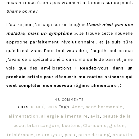
nous ne nous étions pas vraiment attardées sur ce point.
Shame on me !
L’autre jour j’ai lu ça sur un blog:
« L’acné n’est pas une
maladie, mais un symptôme »
. Je trouve cette nouvelle
approche parfaitement révolutionnaire… et je suis sûre
qu’elle est vraie. Pour tout vous dire, j’ai jeté tout ce que
j’avais de « spécial acné » dans ma salle de bain et je ne
vois que des améliorations !
Rendez-vous dans un
prochain article pour découvrir ma routine skincare qui
vient compléter mon nouveau régime alimentaire ;)
48 COMMENTS
Tags:
Acne
,
acné hormonale
,
LABELS:
BEAUTÉ
,
SOINS
alimentation
,
allergie alimentaire
,
avis
,
beauté de la
peau
,
bilan sanguin
,
boutons
,
Clarisonic
,
gluten
,
intolérance
,
microkyste
,
peau
,
prise de sang
,
produits