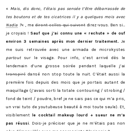
«
Mais, dis donc, t’étais pas sensée t’être débarrassée de
tes boutons et de tes cicatrices il y a quelques mois avec
Nadia
?
« , me
diront celles qui suivent
direz-vous. Ben si…
je croyais !
Sauf que j’ai connu une « rechute » de ouf
environ 3 semaines après mon dernier traitement.
Je
me suis retrouvée avec une armada de microkystes
partout
sur le visage. Pour info, c’est arrivé dès le
lendemain d’une grosse soirée pendant laquelle j’ai
transpiré
dansé non stop toute la nuit. C’était aussi la
première fois depuis des mois que je portais autant de
maquillage (j’avais sorti la totale: contouring / strobing /
fond de teint / poudre, bref je ne sais pas ce qui m’a pris,
un vrai tuto de youtubeuse beauté à moi toute seule). Et,
visiblement
le cocktail makeup lourd + sueur ne m’a
pas réussi
. Dois-je préciser que je ne m’étais pas non