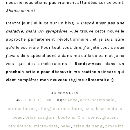
nous ne nous étions pas vraiment attardées sur ce point.
Shame on me !
L’autre jour j’ai lu ça sur un blog:
« L’acné n’est pas une
maladie, mais un symptôme »
. Je trouve cette nouvelle
approche parfaitement révolutionnaire… et je suis sûre
qu’elle est vraie. Pour tout vous dire, j’ai jeté tout ce que
j’avais de « spécial acné » dans ma salle de bain et je ne
vois que des améliorations !
Rendez-vous dans un
prochain article pour découvrir ma routine skincare qui
vient compléter mon nouveau régime alimentaire ;)
48 COMMENTS
Tags:
Acne
,
acné hormonale
,
LABELS:
BEAUTÉ
,
SOINS
alimentation
,
allergie alimentaire
,
avis
,
beauté de la
peau
,
bilan sanguin
,
boutons
,
Clarisonic
,
gluten
,
intolérance
,
microkyste
,
peau
,
prise de sang
,
produits