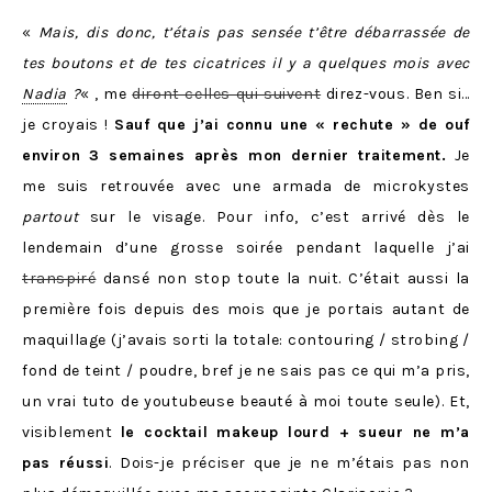
«
Mais, dis donc, t’étais pas sensée t’être débarrassée de
tes boutons et de tes cicatrices il y a quelques mois avec
Nadia
?
« , me
diront celles qui suivent
direz-vous. Ben si…
je croyais !
Sauf que j’ai connu une « rechute » de ouf
environ 3 semaines après mon dernier traitement.
Je
me suis retrouvée avec une armada de microkystes
partout
sur le visage. Pour info, c’est arrivé dès le
lendemain d’une grosse soirée pendant laquelle j’ai
transpiré
dansé non stop toute la nuit. C’était aussi la
première fois depuis des mois que je portais autant de
maquillage (j’avais sorti la totale: contouring / strobing /
fond de teint / poudre, bref je ne sais pas ce qui m’a pris,
un vrai tuto de youtubeuse beauté à moi toute seule). Et,
visiblement
le cocktail makeup lourd + sueur ne m’a
pas réussi
. Dois-je préciser que je ne m’étais pas non