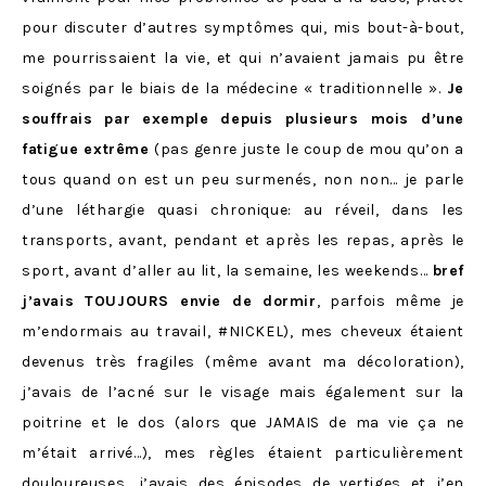
pour discuter d’autres symptômes qui, mis bout-à-bout,
me pourrissaient la vie, et qui n’avaient jamais pu être
soignés par le biais de la médecine « traditionnelle ».
Je
souffrais par exemple depuis plusieurs mois d’une
fatigue extrême
(pas genre juste le coup de mou qu’on a
tous quand on est un peu surmenés, non non… je parle
d’une léthargie quasi chronique: au réveil, dans les
transports, avant, pendant et après les repas, après le
sport, avant d’aller au lit, la semaine, les weekends…
bref
j’avais TOUJOURS envie de dormir
, parfois même je
m’endormais au travail, #NICKEL), mes cheveux étaient
devenus très fragiles (même avant ma décoloration),
j’avais de l’acné sur le visage mais également sur la
poitrine et le dos (alors que JAMAIS de ma vie ça ne
m’était arrivé…), mes règles étaient particulièrement
douloureuses, j’avais des épisodes de vertiges et j’en