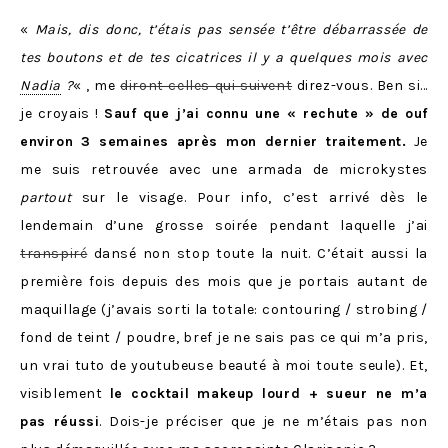
«
Mais, dis donc, t’étais pas sensée t’être débarrassée de
tes boutons et de tes cicatrices il y a quelques mois avec
Nadia
?
« , me
diront celles qui suivent
direz-vous. Ben si…
je croyais !
Sauf que j’ai connu une « rechute » de ouf
environ 3 semaines après mon dernier traitement.
Je
me suis retrouvée avec une armada de microkystes
partout
sur le visage. Pour info, c’est arrivé dès le
lendemain d’une grosse soirée pendant laquelle j’ai
transpiré
dansé non stop toute la nuit. C’était aussi la
première fois depuis des mois que je portais autant de
maquillage (j’avais sorti la totale: contouring / strobing /
fond de teint / poudre, bref je ne sais pas ce qui m’a pris,
un vrai tuto de youtubeuse beauté à moi toute seule). Et,
visiblement
le cocktail makeup lourd + sueur ne m’a
pas réussi
. Dois-je préciser que je ne m’étais pas non