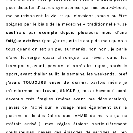
pour discuter d’autres symptômes qui, mis bout-à-bout,
me pourrissaient la vie, et qui n’avaient jamais pu être
soignés par le biais de la médecine « traditionnelle ».
Je
souffrais par exemple depuis plusieurs mois d’une
fatigue extrême
(pas genre juste le coup de mou qu’on a
tous quand on est un peu surmenés, non non… je parle
d’une léthargie quasi chronique: au réveil, dans les
transports, avant, pendant et après les repas, après le
sport, avant d’aller au lit, la semaine, les weekends…
bref
j’avais TOUJOURS envie de dormir
, parfois même je
m’endormais au travail, #NICKEL), mes cheveux étaient
devenus très fragiles (même avant ma décoloration),
j’avais de l’acné sur le visage mais également sur la
poitrine et le dos (alors que JAMAIS de ma vie ça ne
m’était arrivé…), mes règles étaient particulièrement
douloureuses, j’avais des épisodes de vertiges et j’en