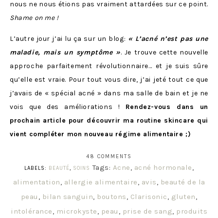
nous ne nous étions pas vraiment attardées sur ce point.
Shame on me !
L’autre jour j’ai lu ça sur un blog:
« L’acné n’est pas une
maladie, mais un symptôme »
. Je trouve cette nouvelle
approche parfaitement révolutionnaire… et je suis sûre
qu’elle est vraie. Pour tout vous dire, j’ai jeté tout ce que
j’avais de « spécial acné » dans ma salle de bain et je ne
vois que des améliorations !
Rendez-vous dans un
prochain article pour découvrir ma routine skincare qui
vient compléter mon nouveau régime alimentaire ;)
48 COMMENTS
Tags:
Acne
,
acné hormonale
,
LABELS:
BEAUTÉ
,
SOINS
alimentation
,
allergie alimentaire
,
avis
,
beauté de la
peau
,
bilan sanguin
,
boutons
,
Clarisonic
,
gluten
,
intolérance
,
microkyste
,
peau
,
prise de sang
,
produits