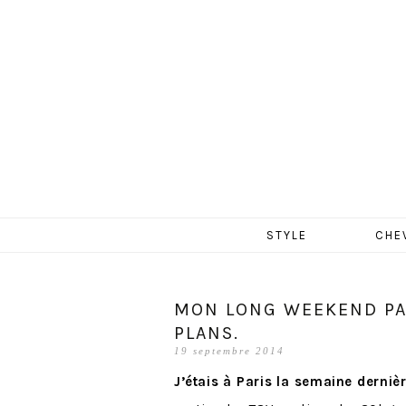
MERCR
Aller
STYLE
CHE
au
contenu
MON LONG WEEKEND PA
PLANS.
19 septembre 2014
J’étais à Paris la semaine derniè