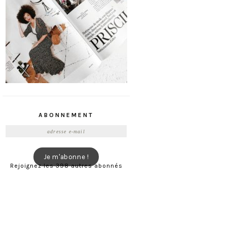
ABONNEMENT
Adresse
e-
mail
Je m'abonne !
Rejoignez les 398 autres abonnés