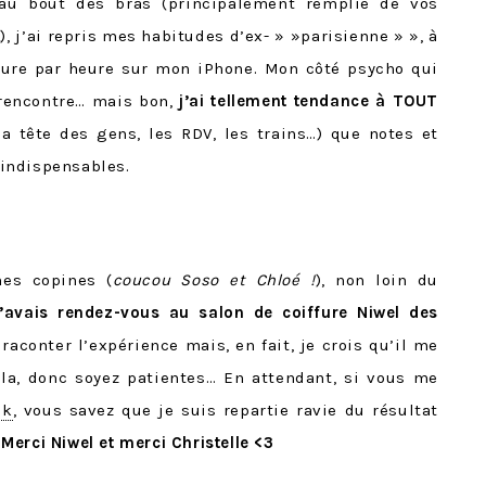
 au bout des bras (principalement remplie de vos
, j’ai repris mes habitudes d’ex- » »parisienne » », à
heure par heure sur mon iPhone. Mon côté psycho qui
 rencontre… mais bon,
j’ai tellement tendance à TOUT
la tête des gens, les RDV, les trains…) que notes et
indispensables.
mes copines (
coucou Soso et Chloé !
), non loin du
j’avais rendez-vous au salon de coiffure Niwel des
 raconter l’expérience mais, en fait, je crois qu’il me
ela, donc soyez patientes… En attendant, si vous me
ok
, vous savez que je suis repartie ravie du résultat
.
Merci Niwel et merci Christelle <3