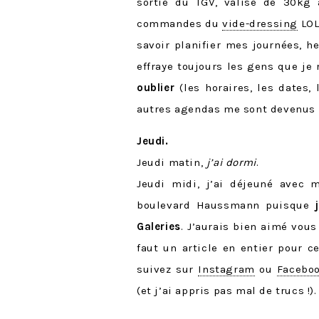
sortie du TGV, valise de 30kg
commandes du
vide-dressing
LOL)
savoir planifier mes journées, 
effraye toujours les gens que je
oublier
(les horaires, les dates, 
autres agendas me sont devenus 
Jeudi.
Jeudi matin,
j’ai dormi
.
Jeudi midi, j’ai déjeuné avec 
boulevard Haussmann puisque
Galeries
. J’aurais bien aimé vous
faut un article en entier pour c
suivez sur
Instagram
ou
Facebo
(et j’ai appris pas mal de trucs !)