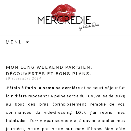
MERCREDIE
Aller
MENU
au
contenu
MON LONG WEEKEND PARISIEN:
DÉCOUVERTES ET BONS PLANS.
19 septembre 2014
J’étais à Paris la semaine dernière
et ce court séjour fut
loin d’être reposant ! A peine sortie du TGV, valise de 30kg
au bout des bras (principalement remplie de vos
commandes du
vide-dressing
LOL), j’ai repris mes
habitudes d’ex- » »parisienne » », à savoir planifier mes
journées, heure par heure sur mon iPhone. Mon côté