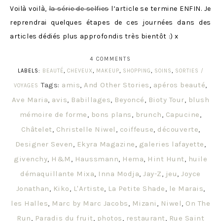
Voilà voilà,
la série de selfies
l’article se termine ENFIN. Je
reprendrai quelques étapes de ces journées dans des
articles dédiés plus approfondis très bientôt :) x
4 COMMENTS
LABELS:
BEAUTÉ
,
CHEVEUX
,
MAKEUP
,
SHOPPING
,
SOINS
,
SORTIES /
Tags:
amis
,
And Other Stories
,
apéros beauté
,
VOYAGES
Ave Maria
,
avis
,
Babillages
,
Beyoncé
,
Bioty Tour
,
blush
mémoire de forme
,
bons plans
,
brunch
,
Capucine
,
Châtelet
,
Christelle Niwel
,
coiffeuse
,
découverte
,
Designer Seven
,
Ekyra Magazine
,
galeries lafayette
,
givenchy
,
H&M
,
Haussmann
,
Hema
,
Hint Hunt
,
huile
démaquillante Mixa
,
Inna Modja
,
Jay-Z
,
jeu
,
Joyce
Jonathan
,
Kiko
,
L'Artiste
,
La Petite Shade
,
le Marais
,
les Halles
,
Marc by Marc Jacobs
,
Mizani
,
Niwel
,
On The
Run
,
Paradis du fruit
,
photos
,
restaurant
,
Rue Saint