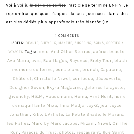
Voilà voilà,
la série de selfies
l’article se termine ENFIN. Je
reprendrai quelques étapes de ces journées dans des
articles dédiés plus approfondis très bientôt :) x
4 COMMENTS
LABELS:
BEAUTÉ
,
CHEVEUX
,
MAKEUP
,
SHOPPING
,
SOINS
,
SORTIES /
Tags:
amis
,
And Other Stories
,
apéros beauté
,
VOYAGES
Ave Maria
,
avis
,
Babillages
,
Beyoncé
,
Bioty Tour
,
blush
mémoire de forme
,
bons plans
,
brunch
,
Capucine
,
Châtelet
,
Christelle Niwel
,
coiffeuse
,
découverte
,
Designer Seven
,
Ekyra Magazine
,
galeries lafayette
,
givenchy
,
H&M
,
Haussmann
,
Hema
,
Hint Hunt
,
huile
démaquillante Mixa
,
Inna Modja
,
Jay-Z
,
jeu
,
Joyce
Jonathan
,
Kiko
,
L'Artiste
,
La Petite Shade
,
le Marais
,
les Halles
,
Marc by Marc Jacobs
,
Mizani
,
Niwel
,
On The
Run
,
Paradis du fruit
,
photos
,
restaurant
,
Rue Saint