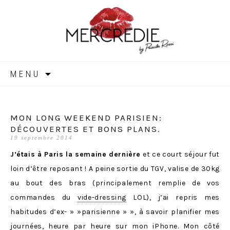
MERCREDIE
Aller
MENU
au
contenu
MON LONG WEEKEND PARISIEN:
DÉCOUVERTES ET BONS PLANS.
19 septembre 2014
J’étais à Paris la semaine dernière
et ce court séjour fut
loin d’être reposant ! A peine sortie du TGV, valise de 30kg
au bout des bras (principalement remplie de vos
commandes du
vide-dressing
LOL), j’ai repris mes
habitudes d’ex- » »parisienne » », à savoir planifier mes
journées, heure par heure sur mon iPhone. Mon côté