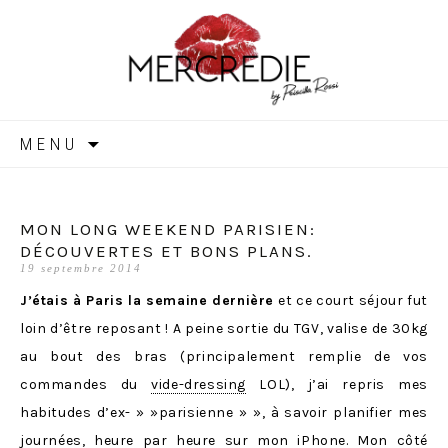
MERCREDIE
Aller
MENU
au
contenu
MON LONG WEEKEND PARISIEN:
DÉCOUVERTES ET BONS PLANS.
19 septembre 2014
J’étais à Paris la semaine dernière
et ce court séjour fut
loin d’être reposant ! A peine sortie du TGV, valise de 30kg
au bout des bras (principalement remplie de vos
commandes du
vide-dressing
LOL), j’ai repris mes
habitudes d’ex- » »parisienne » », à savoir planifier mes
journées, heure par heure sur mon iPhone. Mon côté