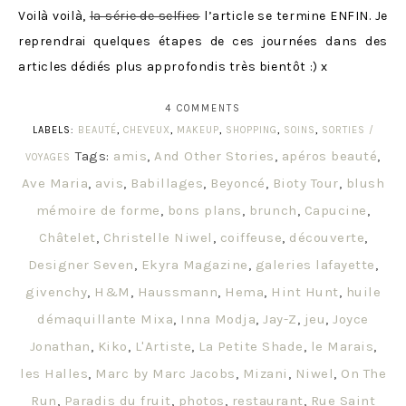
Voilà voilà,
la série de selfies
l’article se termine ENFIN. Je
reprendrai quelques étapes de ces journées dans des
articles dédiés plus approfondis très bientôt :) x
4 COMMENTS
LABELS:
BEAUTÉ
,
CHEVEUX
,
MAKEUP
,
SHOPPING
,
SOINS
,
SORTIES /
Tags:
amis
,
And Other Stories
,
apéros beauté
,
VOYAGES
Ave Maria
,
avis
,
Babillages
,
Beyoncé
,
Bioty Tour
,
blush
mémoire de forme
,
bons plans
,
brunch
,
Capucine
,
Châtelet
,
Christelle Niwel
,
coiffeuse
,
découverte
,
Designer Seven
,
Ekyra Magazine
,
galeries lafayette
,
givenchy
,
H&M
,
Haussmann
,
Hema
,
Hint Hunt
,
huile
démaquillante Mixa
,
Inna Modja
,
Jay-Z
,
jeu
,
Joyce
Jonathan
,
Kiko
,
L'Artiste
,
La Petite Shade
,
le Marais
,
les Halles
,
Marc by Marc Jacobs
,
Mizani
,
Niwel
,
On The
Run
,
Paradis du fruit
,
photos
,
restaurant
,
Rue Saint