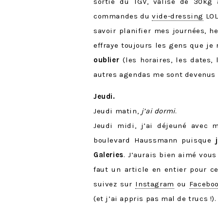
sortie du TGV, valise de 30kg
commandes du
vide-dressing
LOL)
savoir planifier mes journées, 
effraye toujours les gens que je
oublier
(les horaires, les dates, 
autres agendas me sont devenus 
Jeudi.
Jeudi matin,
j’ai dormi
.
Jeudi midi, j’ai déjeuné avec 
boulevard Haussmann puisque
Galeries
. J’aurais bien aimé vous
faut un article en entier pour c
suivez sur
Instagram
ou
Facebo
(et j’ai appris pas mal de trucs !)