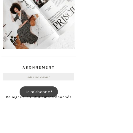
ABONNEMENT
Adresse
e-
mail
Je m'abonne !
Rejoignez les 398 autres abonnés