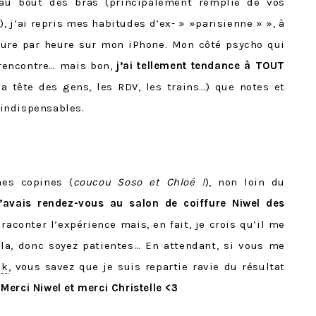
 au bout des bras (principalement remplie de vos
, j’ai repris mes habitudes d’ex- » »parisienne » », à
heure par heure sur mon iPhone. Mon côté psycho qui
 rencontre… mais bon,
j’ai tellement tendance à TOUT
la tête des gens, les RDV, les trains…) que notes et
indispensables.
mes copines (
coucou Soso et Chloé !
), non loin du
j’avais rendez-vous au salon de coiffure Niwel des
 raconter l’expérience mais, en fait, je crois qu’il me
ela, donc soyez patientes… En attendant, si vous me
ok
, vous savez que je suis repartie ravie du résultat
.
Merci Niwel et merci Christelle <3