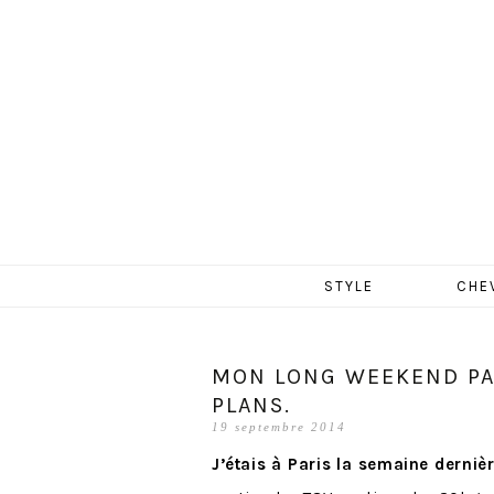
MERCR
Aller
STYLE
CHE
au
contenu
MON LONG WEEKEND PA
PLANS.
19 septembre 2014
J’étais à Paris la semaine derniè