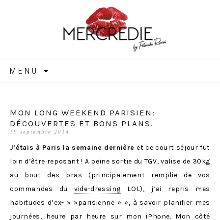
MERCREDIE
Aller
MENU
au
contenu
MON LONG WEEKEND PARISIEN:
DÉCOUVERTES ET BONS PLANS.
19 septembre 2014
J’étais à Paris la semaine dernière
et ce court séjour fut
loin d’être reposant ! A peine sortie du TGV, valise de 30kg
au bout des bras (principalement remplie de vos
commandes du
vide-dressing
LOL), j’ai repris mes
habitudes d’ex- » »parisienne » », à savoir planifier mes
journées, heure par heure sur mon iPhone. Mon côté