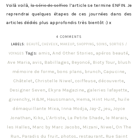
Voilà voilà,
la série de selfies
l’article se termine ENFIN. Je
reprendrai quelques étapes de ces journées dans des
articles dédiés plus approfondis très bientôt :) x
4 COMMENTS
LABELS:
BEAUTÉ
,
CHEVEUX
,
MAKEUP
,
SHOPPING
,
SOINS
,
SORTIES /
Tags:
amis
,
And Other Stories
,
apéros beauté
,
VOYAGES
Ave Maria
,
avis
,
Babillages
,
Beyoncé
,
Bioty Tour
,
blush
mémoire de forme
,
bons plans
,
brunch
,
Capucine
,
Châtelet
,
Christelle Niwel
,
coiffeuse
,
découverte
,
Designer Seven
,
Ekyra Magazine
,
galeries lafayette
,
givenchy
,
H&M
,
Haussmann
,
Hema
,
Hint Hunt
,
huile
démaquillante Mixa
,
Inna Modja
,
Jay-Z
,
jeu
,
Joyce
Jonathan
,
Kiko
,
L'Artiste
,
La Petite Shade
,
le Marais
,
les Halles
,
Marc by Marc Jacobs
,
Mizani
,
Niwel
,
On The
Run
,
Paradis du fruit
,
photos
,
restaurant
,
Rue Saint