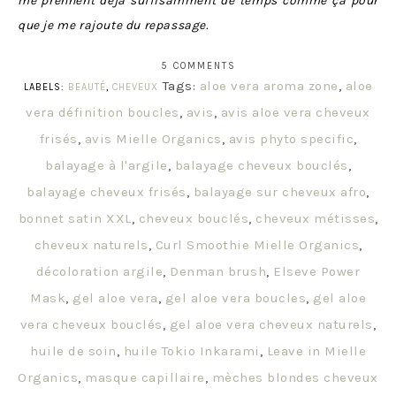
me prennent déjà suffisamment de temps comme ça pour
que je me rajoute du repassage.
5 COMMENTS
Tags:
aloe vera aroma zone
,
aloe
LABELS:
BEAUTÉ
,
CHEVEUX
vera définition boucles
,
avis
,
avis aloe vera cheveux
frisés
,
avis Mielle Organics
,
avis phyto specific
,
balayage à l'argile
,
balayage cheveux bouclés
,
balayage cheveux frisés
,
balayage sur cheveux afro
,
bonnet satin XXL
,
cheveux bouclés
,
cheveux métisses
,
cheveux naturels
,
Curl Smoothie Mielle Organics
,
décoloration argile
,
Denman brush
,
Elseve Power
Mask
,
gel aloe vera
,
gel aloe vera boucles
,
gel aloe
vera cheveux bouclés
,
gel aloe vera cheveux naturels
,
huile de soin
,
huile Tokio Inkarami
,
Leave in Mielle
Organics
,
masque capillaire
,
mèches blondes cheveux