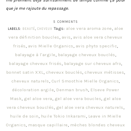
me prennent déjà suffisamment de temps comme ça pour
que je me rajoute du repassage.
5 COMMENTS
Tags:
aloe vera aroma zone
,
aloe
LABELS:
BEAUTÉ
,
CHEVEUX
vera définition boucles
,
avis
,
avis aloe vera cheveux
frisés
,
avis Mielle Organics
,
avis phyto specific
,
balayage à l'argile
,
balayage cheveux bouclés
,
balayage cheveux frisés
,
balayage sur cheveux afro
,
bonnet satin XXL
,
cheveux bouclés
,
cheveux métisses
,
cheveux naturels
,
Curl Smoothie Mielle Organics
,
décoloration argile
,
Denman brush
,
Elseve Power
Mask
,
gel aloe vera
,
gel aloe vera boucles
,
gel aloe
vera cheveux bouclés
,
gel aloe vera cheveux naturels
,
huile de soin
,
huile Tokio Inkarami
,
Leave in Mielle
Organics
,
masque capillaire
,
mèches blondes cheveux