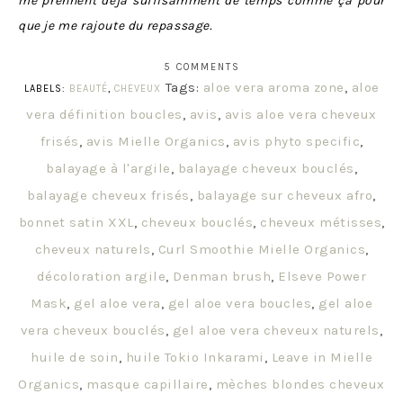
me prennent déjà suffisamment de temps comme ça pour
que je me rajoute du repassage.
5 COMMENTS
Tags:
aloe vera aroma zone
,
aloe
LABELS:
BEAUTÉ
,
CHEVEUX
vera définition boucles
,
avis
,
avis aloe vera cheveux
frisés
,
avis Mielle Organics
,
avis phyto specific
,
balayage à l'argile
,
balayage cheveux bouclés
,
balayage cheveux frisés
,
balayage sur cheveux afro
,
bonnet satin XXL
,
cheveux bouclés
,
cheveux métisses
,
cheveux naturels
,
Curl Smoothie Mielle Organics
,
décoloration argile
,
Denman brush
,
Elseve Power
Mask
,
gel aloe vera
,
gel aloe vera boucles
,
gel aloe
vera cheveux bouclés
,
gel aloe vera cheveux naturels
,
huile de soin
,
huile Tokio Inkarami
,
Leave in Mielle
Organics
,
masque capillaire
,
mèches blondes cheveux