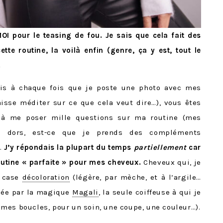
I pour le teasing de fou. Je sais que cela fait des
te routine, la voilà enfin (genre, ça y est, tout le
.
is à chaque fois que je poste une photo avec mes
aisse méditer sur ce que cela veut dire…), vous êtes
 à me poser mille questions sur ma routine (mes
je dors, est-ce que je prends des compléments
).
J’y répondais la plupart du temps
partiellement
car
routine « parfaite » pour mes cheveux.
Cheveux qui, je
a case
décoloration
(légère, par mèche, et à l’argile…
uée par la magique
Magali
, la seule coiffeuse à qui je
mes boucles, pour un soin, une coupe, une couleur…).