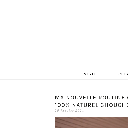
MERCR
Aller
STYLE
CHE
au
contenu
MA NOUVELLE ROUTINE 
100% NATUREL CHOUCHO
20 janvier 2021