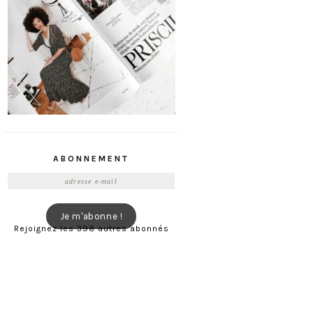
ABONNEMENT
Adresse
e-
mail
Je m'abonne !
Rejoignez les 398 autres abonnés