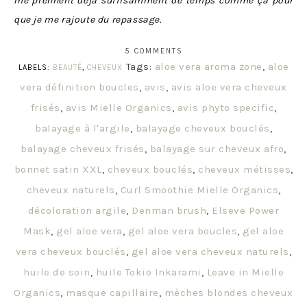
me prennent déjà suffisamment de temps comme ça pour
que je me rajoute du repassage.
5 COMMENTS
Tags:
aloe vera aroma zone
,
aloe
LABELS:
BEAUTÉ
,
CHEVEUX
vera définition boucles
,
avis
,
avis aloe vera cheveux
frisés
,
avis Mielle Organics
,
avis phyto specific
,
balayage à l'argile
,
balayage cheveux bouclés
,
balayage cheveux frisés
,
balayage sur cheveux afro
,
bonnet satin XXL
,
cheveux bouclés
,
cheveux métisses
,
cheveux naturels
,
Curl Smoothie Mielle Organics
,
décoloration argile
,
Denman brush
,
Elseve Power
Mask
,
gel aloe vera
,
gel aloe vera boucles
,
gel aloe
vera cheveux bouclés
,
gel aloe vera cheveux naturels
,
huile de soin
,
huile Tokio Inkarami
,
Leave in Mielle
Organics
,
masque capillaire
,
mèches blondes cheveux