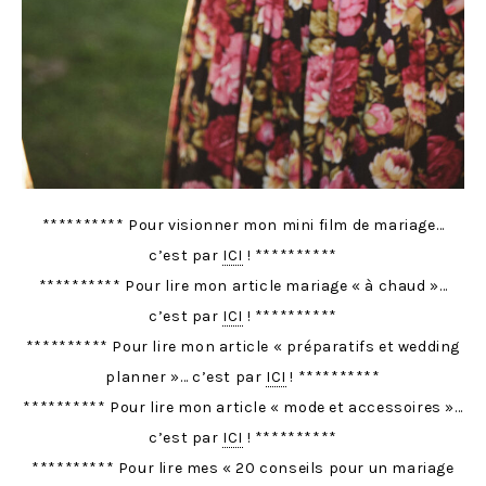
********** Pour visionner mon mini film de mariage…
c’est par
ICI
! **********
********** Pour lire mon article mariage « à chaud »…
c’est par
ICI
! **********
********** Pour lire mon article « préparatifs et wedding
planner »… c’est par
ICI
! **********
********** Pour lire mon article « mode et accessoires »…
c’est par
ICI
! **********
********** Pour lire mes « 20 conseils pour un mariage