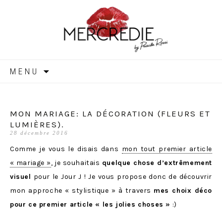
MERCREDIE
Aller
MENU
au
contenu
MON MARIAGE: LA DÉCORATION (FLEURS ET
LUMIÈRES).
28 décembre 2016
Comme je vous le disais dans
mon tout premier article
« mariage »
, je souhaitais
quelque chose d’extrêmement
visuel
pour le Jour J ! Je vous propose donc de découvrir
mon approche « stylistique » à travers
mes choix déco
pour ce premier article « les jolies choses »
:)