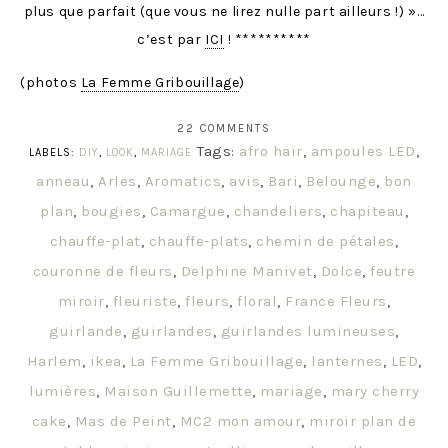
plus que parfait (que vous ne lirez nulle part ailleurs !) »…
c’est par
ICI
! **********
(photos
La Femme Gribouillage
)
22 COMMENTS
Tags:
afro hair
,
ampoules LED
,
LABELS:
DIY
,
LOOK
,
MARIAGE
anneau
,
Arles
,
Aromatics
,
avis
,
Bari
,
Belounge
,
bon
plan
,
bougies
,
Camargue
,
chandeliers
,
chapiteau
,
chauffe-plat
,
chauffe-plats
,
chemin de pétales
,
couronne de fleurs
,
Delphine Manivet
,
Dolce
,
feutre
miroir
,
fleuriste
,
fleurs
,
floral
,
France Fleurs
,
guirlande
,
guirlandes
,
guirlandes lumineuses
,
Harlem
,
ikea
,
La Femme Gribouillage
,
lanternes
,
LED
,
lumières
,
Maison Guillemette
,
mariage
,
mary cherry
cake
,
Mas de Peint
,
MC2 mon amour
,
miroir plan de