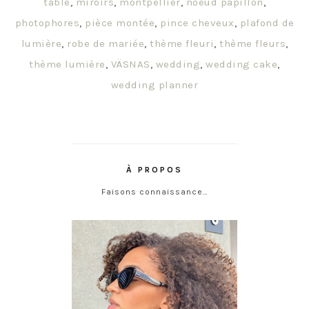
table
,
miroirs
,
montpellier
,
noeud papillon
,
photophores
,
pièce montée
,
pince cheveux
,
plafond de
lumière
,
robe de mariée
,
thème fleuri
,
thème fleurs
,
thème lumière
,
VÄSNAS
,
wedding
,
wedding cake
,
wedding planner
À PROPOS
Faisons connaissance…