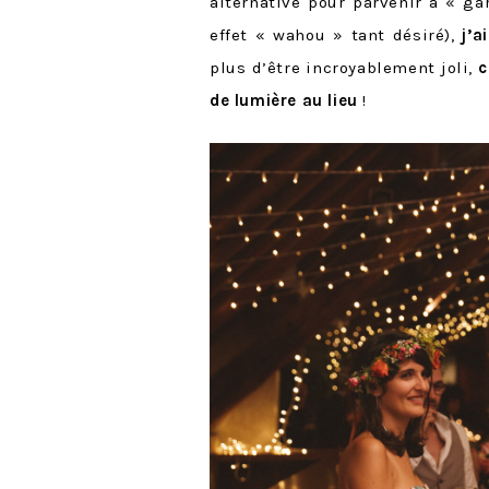
alternative pour parvenir à « ga
effet « wahou » tant désiré),
j’
plus d’être incroyablement joli,
c
de lumière au lieu
!