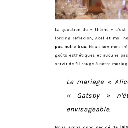
La question du « thème » s’est
forcing
réflexion, Axel et moi
pas notre truc
. Nous sommes trè
goûts esthétiques et aucune pa
servir de fil rouge à notre mariag
Le mariage « Alic
« Gatsby » n’ét
envisageable.
Nous avons donc décidé de
lai