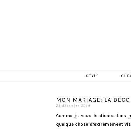
MERCR
Aller
STYLE
CHE
au
contenu
MON MARIAGE: LA DÉCOR
28 décembre 2016
Comme je vous le disais dans
m
quelque chose d’extrêmement vis