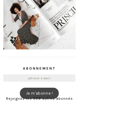
ABONNEMENT
Adresse
e-
mail
Je m'abonne !
Rejoignez les 398 autres abonnés