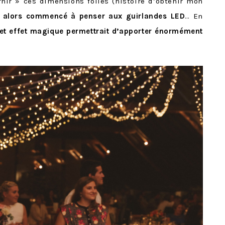
rnir » ces dimensions folles (histoire d’obtenir mon
ai alors commencé à penser aux guirlandes LED
… En
et effet magique permettrait d’apporter énormément