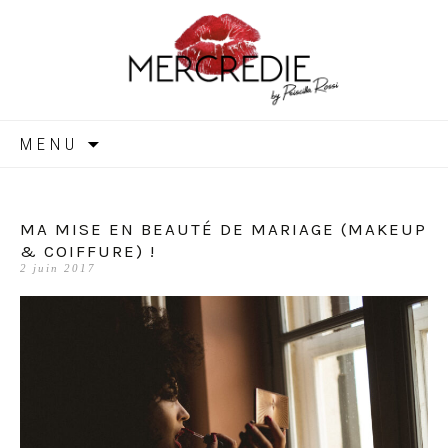
MERCREDIE
Aller
MENU
au
contenu
MA MISE EN BEAUTÉ DE MARIAGE (MAKEUP
& COIFFURE) !
2 juin 2017