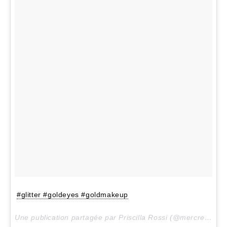
#glitter #goldeyes #goldmakeup
Une publication partagée par Priscilla Rossi (@mercredieblog) le