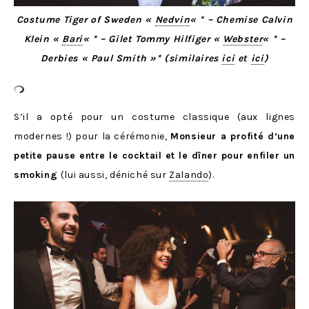
Costume Tiger of Sweden «
Nedvin
« * – Chemise Calvin
Klein «
Bari
« * – Gilet Tommy Hilfiger «
Webster
« * –
Derbies « Paul Smith »* (similaires
ici
et
ici
)
S’il a opté pour un costume classique (aux lignes
modernes !) pour la cérémonie,
Monsieur a profité d’une
petite pause entre le cocktail et le dîner pour enfiler un
smoking
(lui aussi, déniché sur
Zalando
).