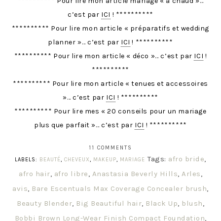
********** Pour lire mon article mariage « à chaud »…
c’est par
ICI
! **********
********** Pour lire mon article « préparatifs et wedding
planner »… c’est par
ICI
! **********
********** Pour lire mon article « déco »… c’est par
ICI
!
**********
********** Pour lire mon article « tenues et accessoires
»… c’est par
ICI
! **********
********** Pour lire mes « 20 conseils pour un mariage
plus que parfait »… c’est par
ICI
! **********
11 COMMENTS
Tags:
afro bride
,
LABELS:
BEAUTÉ
,
CHEVEUX
,
MAKEUP
,
MARIAGE
afro hair
,
afro libre
,
Anastasia Beverly Hills
,
Arles
,
avis
,
Bare Escentuals Max Coverage Concealer brush
,
Beauty Blender
,
Big Beautiful hair
,
Black Up
,
blush
,
Bobbi Brown Long-Wear Finish Compact Foundation
,