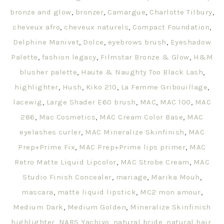
bronze and glow
,
bronzer
,
Camargue
,
Charlotte Tilbury
,
cheveux afro
,
cheveux naturels
,
Compact Foundation
,
Delphine Manivet
,
Dolce
,
eyebrows brush
,
Eyeshadow
Palette
,
fashion legacy
,
Filmstar Bronze & Glow
,
H&M
blusher palette
,
Haute & Naughty Too Black Lash
,
highlighter
,
Hush
,
Kiko 210
,
La Femme Gribouillage
,
lacewig
,
Large Shader E60 brush
,
MAC
,
MAC 100
,
MAC
286
,
Mac Cosmetics
,
MAC Cream Color Base
,
MAC
eyelashes curler
,
MAC Mineralize Skinfinish
,
MAC
Prep+Prime Fix
,
MAC Prep+Prime lips primer
,
MAC
Retro Matte Liquid Lipcolor
,
MAC Strobe Cream
,
MAC
Studio Finish Concealer
,
mariage
,
Marika Mouh
,
mascara
,
matte liquid lipstick
,
MC2 mon amour
,
Medium Dark
,
Medium Golden
,
Mineralize Skinfinish
highlighter
,
NARS Yachiyo
,
natural bride
,
natural hair
,