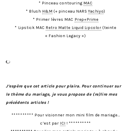
* Pinceau contouring
MAC
* Blush
H&M
(+ pinceau NARS
Yachiyo
)
* Primer lèvres MAC
Prep+Prime
* Lipstick MAC
Retro Matte Liquid Lipcolor
(teinte
« Fashion Legacy »)
J’espère que cet article pour plaira. Pour continuer sur
le thème du mariage, je vous propose de (re)lire mes
précédents articles !
********** Pour visionner mon mini film de mariage…
c’est par
ICI
! **********