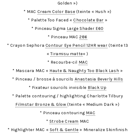
Golden »)
* MAC
Cream Color Base
(teinte « Hush »)
* Palette Too Faced «
Chocolate Bar
»
* Pinceau Sigma
Large Shader E60
* Pinceau MAC
286
* Crayon Sephora
Contour Eye Pencil 12HR wear
(teinte 13
«
Tiramisu matte
« )
* Recourbe-cil
MAC
* Mascara MAC «
Haute & Naughty Too Black Lash
»
* Pinceau / brosse à sourcils
Anastasia Beverly Hills
* Fixateur sourcils invisible
Black Up
* Palette contouring / highlighting Charlotte Tilbury
Filmstar Bronze & Glow
(teinte « Medium Dark »)
* Pinceau contouring
MAC
*
Strobe Cream
MAC
* Highlighter MAC «
Soft & Gentle
» Mineralize Skinfinish