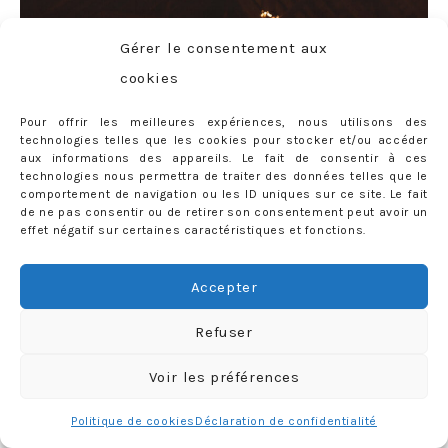
Gérer le consentement aux
cookies
Pour offrir les meilleures expériences, nous utilisons des
technologies telles que les cookies pour stocker et/ou accéder
aux informations des appareils. Le fait de consentir à ces
technologies nous permettra de traiter des données telles que le
comportement de navigation ou les ID uniques sur ce site. Le fait
de ne pas consentir ou de retirer son consentement peut avoir un
effet négatif sur certaines caractéristiques et fonctions.
Accepter
Smoking
Jack & Jones
* (similaire
ici
)
– Chemise col
cassé (?)
– Nœud papillon perso
Refuser
Voir les préférences
De mon côté, ça a été un petit peu plus complexe AH AH
Politique de cookies
Déclaration de confidentialité
AH (rire nerveux). Il faut dire qu’au départ je n’avais même