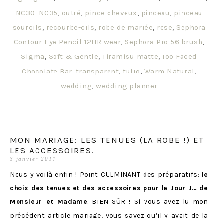
NC30
,
NC35
,
outré
,
pince cheveux
,
pinceau
,
pinceau
sourcils
,
recourbe-cils
,
robe de mariée
,
rose
,
Sephora
Contour Eye Pencil 12HR wear
,
Sephora Pro 56 brush
,
Sigma
,
Soft & Gentle
,
Tiramisu matte
,
Too Faced
Chocolate Bar
,
transparent
,
tulio
,
Warm Natural
,
wedding
,
wedding planner
MON MARIAGE: LES TENUES (LA ROBE !) ET
LES ACCESSOIRES.
3 janvier 2017
Nous y voilà enfin ! Point CULMINANT des préparatifs:
le
choix des tenues et des accessoires pour le Jour J… de
Monsieur et Madame
. BIEN SÛR ! Si vous avez lu
mon
précédent article mariage
, vous savez qu’il y avait de la