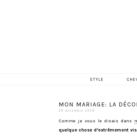
MERCR
Aller
STYLE
CHE
au
contenu
MON MARIAGE: LA DÉCOR
28 décembre 2016
Comme je vous le disais dans
m
quelque chose d’extrêmement vis