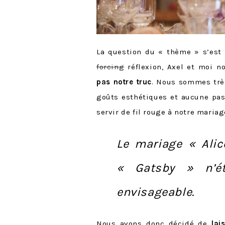
La question du « thème » s’est
forcing
réflexion, Axel et moi
pas notre truc
. Nous sommes trè
goûts esthétiques et aucune pa
servir de fil rouge à notre mariag
Le mariage « Alic
« Gatsby » n’ét
envisageable.
Nous avons donc décidé de
lai