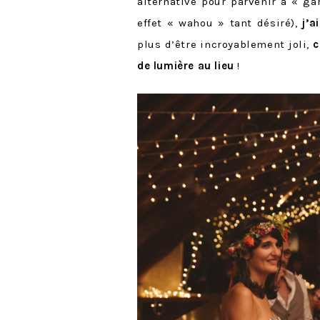
alternative pour parvenir à « ga
effet « wahou » tant désiré),
j’
plus d’être incroyablement joli,
c
de lumière au lieu
!