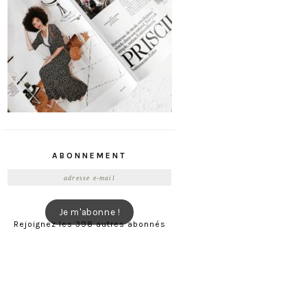
ABONNEMENT
Adresse
e-
mail
Je m'abonne !
Rejoignez les 398 autres abonnés