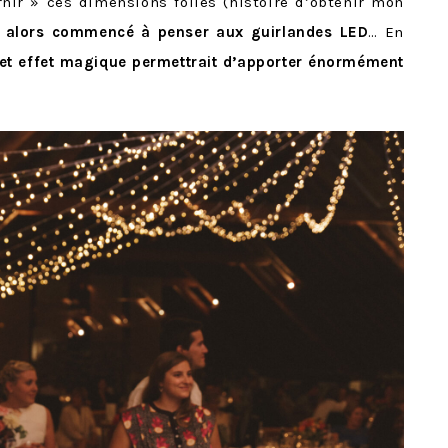
rnir » ces dimensions folles (histoire d’obtenir mon
ai alors commencé à penser aux guirlandes LED
… En
et effet magique permettrait d’apporter énormément