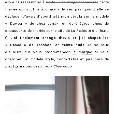
envie de ressembler à
un fakir en stage découverte
cette
mariée qui
souffre à chacun de ses pas quand elle se
déplace ! J’avais d’abord jeté mon dévolu sur le modèle
« Daviou » de chez Jonak, en doré (gros choix de
chaussures de mariée sur le site de
La Redoute
d’ailleurs
!).
J’ai finalement changé d’avis et j’ai shoppé
les
«
Dance
» de Topshop, en teinte nude
. Je ne peux
d’ailleurs que vous recommander
la marque
si vous
cherchez un modèle stylé, confortable et pas hors de
prix (genre pas des
Jimmy Choo
quoi) !