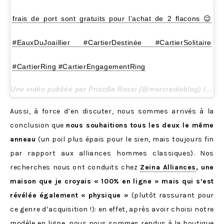
frais de port sont gratuits pour l’achat de 2 flacons 😉
#EauxDuJoaillier #CartierDestinée #CartierSolitaire
#CartierRing #CartierEngagementRing
Une vidéo publiée par Priscilla Rossi (@mercredieblog) le
2 M
Aussi, à force d’en discuter, nous sommes arrivés à la
conclusion que
nous souhaitions tous les deux le même
anneau
(un poil plus épais pour le sien, mais toujours fin
par rapport aux alliances hommes classiques). Nos
recherches nous ont conduits chez
Zeina Alliances
, une
maison que je croyais « 100% en ligne » mais qui s’est
révélée également « physique »
(plutôt rassurant pour
ce genre d’acquisition !): en effet, après avoir choisi notre
modèle en ligne, nous nous sommes rendus à la boutique