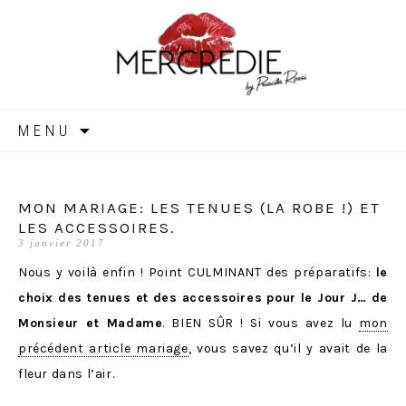
MERCREDIE
Aller
MENU
au
contenu
MON MARIAGE: LES TENUES (LA ROBE !) ET
LES ACCESSOIRES.
3 janvier 2017
Nous y voilà enfin ! Point CULMINANT des préparatifs:
le
choix des tenues et des accessoires pour le Jour J… de
Monsieur et Madame
. BIEN SÛR ! Si vous avez lu
mon
précédent article mariage
, vous savez qu’il y avait de la
fleur dans l’air.