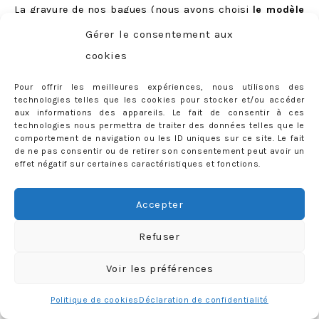
La gravure de
nos bagues
(nous avons choisi
le modèle
«
Dany
«
) est elle-aussi gratuite, nous en avons bien
Gérer le consentement aux
entendu profité pour inscrire quelques petits mots… qui
cookies
resteront notre secret :)
Pour offrir les meilleures expériences, nous utilisons des
technologies telles que les cookies pour stocker et/ou accéder
aux informations des appareils. Le fait de consentir à ces
technologies nous permettra de traiter des données telles que le
comportement de navigation ou les ID uniques sur ce site. Le fait
de ne pas consentir ou de retirer son consentement peut avoir un
effet négatif sur certaines caractéristiques et fonctions.
Accepter
Refuser
Voir les préférences
Politique de cookies
Déclaration de confidentialité