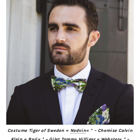
Costume Tiger of Sweden «
Nedvin
« * – Chemise Calvin
Klein «
Bari
« * – Gilet Tommy Hilfiger «
Webster
« * –