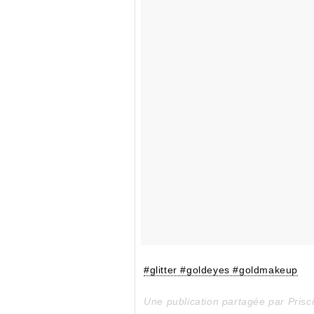
#glitter #goldeyes #goldmakeup
Une publication partagée par Prisc