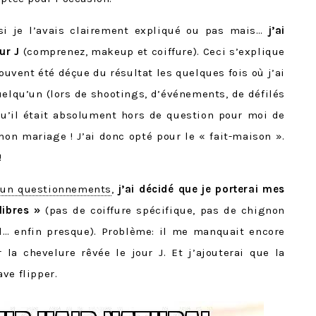
i je l’avais clairement expliqué ou pas mais…
j’ai
ur J
(comprenez, makeup et coiffure). Ceci s’explique
ouvent été déçue du résultat les quelques fois où j’ai
uelqu’un (lors de shootings, d’événements, de défilés
qu’il était absolument hors de question pour moi de
on mariage ! J’ai donc opté pour le « fait-maison ».
!
 un questionnements
,
j’ai décidé que je porterai mes
libres »
(pas de coiffure spécifique, pas de chignon
l… enfin presque). Problème: il me manquait encore
la chevelure rêvée le jour J. Et j’ajouterai que la
ve flipper.