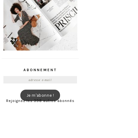
ABONNEMENT
Adresse
e-
mail
Je m'abonne !
Rejoignez les 398 autres abonnés