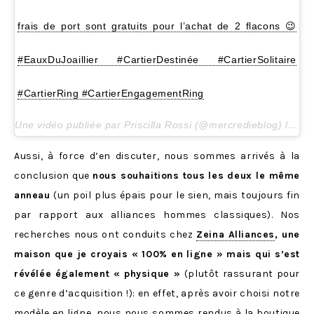
frais de port sont gratuits pour l’achat de 2 flacons 😉
#EauxDuJoaillier #CartierDestinée #CartierSolitaire
#CartierRing #CartierEngagementRing
Une vidéo publiée par Priscilla Rossi (@mercredieblog) le
2 M
Aussi, à force d’en discuter, nous sommes arrivés à la
conclusion que
nous souhaitions tous les deux le même
anneau
(un poil plus épais pour le sien, mais toujours fin
par rapport aux alliances hommes classiques). Nos
recherches nous ont conduits chez
Zeina Alliances
, une
maison que je croyais « 100% en ligne » mais qui s’est
révélée également « physique »
(plutôt rassurant pour
ce genre d’acquisition !): en effet, après avoir choisi notre
modèle en ligne, nous nous sommes rendus à la boutique