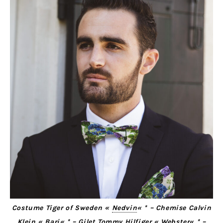
Costume Tiger of Sweden «
Nedvin
« * – Chemise Calvin
Klein «
Bari
« * – Gilet Tommy Hilfiger «
Webster
« * –