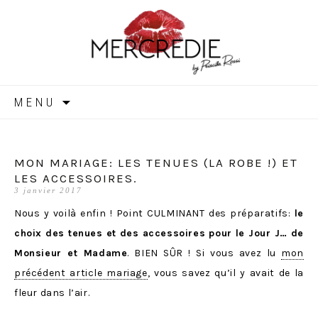
MERCREDIE
Aller
MENU
au
contenu
MON MARIAGE: LES TENUES (LA ROBE !) ET
LES ACCESSOIRES.
3 janvier 2017
Nous y voilà enfin ! Point CULMINANT des préparatifs:
le
choix des tenues et des accessoires pour le Jour J… de
Monsieur et Madame
. BIEN SÛR ! Si vous avez lu
mon
précédent article mariage
, vous savez qu’il y avait de la
fleur dans l’air.