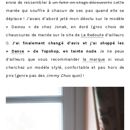
envie de ressembler à
un fakir en stage découverte
cette
mariée qui
souffre à chacun de ses pas quand elle se
déplace ! J’avais d’abord jeté mon dévolu sur le modèle
« Daviou » de chez Jonak, en doré (gros choix de
chaussures de mariée sur le site de
La Redoute
d’ailleurs
!).
J’ai finalement changé d’avis et j’ai shoppé
les
«
Dance
» de Topshop, en teinte nude
. Je ne peux
d’ailleurs que vous recommander
la marque
si vous
cherchez un modèle stylé, confortable et pas hors de
prix (genre pas des
Jimmy Choo
quoi) !