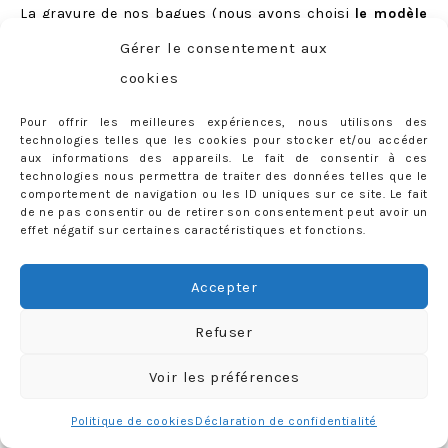
La gravure de
nos bagues
(nous avons choisi
le modèle
«
Dany
«
) est elle-aussi gratuite, nous en avons bien
Gérer le consentement aux
entendu profité pour inscrire quelques petits mots… qui
cookies
resteront notre secret :)
Pour offrir les meilleures expériences, nous utilisons des
technologies telles que les cookies pour stocker et/ou accéder
aux informations des appareils. Le fait de consentir à ces
technologies nous permettra de traiter des données telles que le
comportement de navigation ou les ID uniques sur ce site. Le fait
de ne pas consentir ou de retirer son consentement peut avoir un
effet négatif sur certaines caractéristiques et fonctions.
Accepter
Refuser
Voir les préférences
Politique de cookies
Déclaration de confidentialité