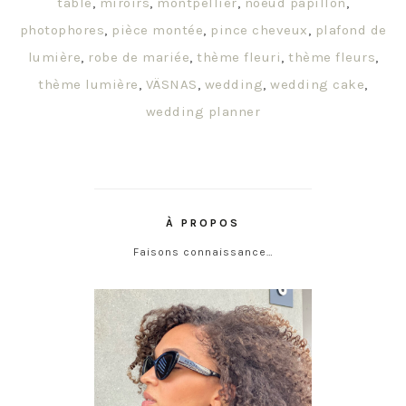
table
,
miroirs
,
montpellier
,
noeud papillon
,
photophores
,
pièce montée
,
pince cheveux
,
plafond de
lumière
,
robe de mariée
,
thème fleuri
,
thème fleurs
,
thème lumière
,
VÄSNAS
,
wedding
,
wedding cake
,
wedding planner
À PROPOS
Faisons connaissance…