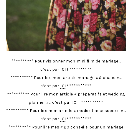
********** Pour visionner mon mini film de mariage…
c’est par
ICI
! **********
********** Pour lire mon article mariage « à chaud »…
c’est par
ICI
! **********
********** Pour lire mon article « préparatifs et wedding
planner »… c’est par
ICI
! **********
********** Pour lire mon article « mode et accessoires »…
c’est par
ICI
! **********
********** Pour lire mes « 20 conseils pour un mariage