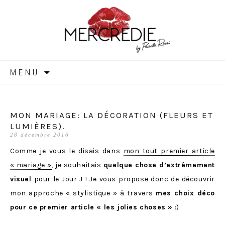
MERCREDIE
Aller
MENU
au
contenu
MON MARIAGE: LA DÉCORATION (FLEURS ET
LUMIÈRES).
28 décembre 2016
Comme je vous le disais dans
mon tout premier article
« mariage »
, je souhaitais
quelque chose d’extrêmement
visuel
pour le Jour J ! Je vous propose donc de découvrir
mon approche « stylistique » à travers
mes choix déco
pour ce premier article « les jolies choses »
:)