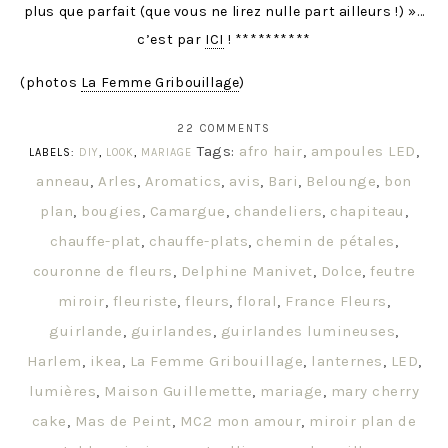
plus que parfait (que vous ne lirez nulle part ailleurs !) »…
c’est par
ICI
! **********
(photos
La Femme Gribouillage
)
22 COMMENTS
Tags:
afro hair
,
ampoules LED
,
LABELS:
DIY
,
LOOK
,
MARIAGE
anneau
,
Arles
,
Aromatics
,
avis
,
Bari
,
Belounge
,
bon
plan
,
bougies
,
Camargue
,
chandeliers
,
chapiteau
,
chauffe-plat
,
chauffe-plats
,
chemin de pétales
,
couronne de fleurs
,
Delphine Manivet
,
Dolce
,
feutre
miroir
,
fleuriste
,
fleurs
,
floral
,
France Fleurs
,
guirlande
,
guirlandes
,
guirlandes lumineuses
,
Harlem
,
ikea
,
La Femme Gribouillage
,
lanternes
,
LED
,
lumières
,
Maison Guillemette
,
mariage
,
mary cherry
cake
,
Mas de Peint
,
MC2 mon amour
,
miroir plan de