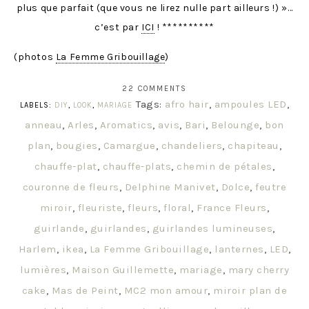
plus que parfait (que vous ne lirez nulle part ailleurs !) »…
c’est par
ICI
! **********
(photos
La Femme Gribouillage
)
22 COMMENTS
Tags:
afro hair
,
ampoules LED
,
LABELS:
DIY
,
LOOK
,
MARIAGE
anneau
,
Arles
,
Aromatics
,
avis
,
Bari
,
Belounge
,
bon
plan
,
bougies
,
Camargue
,
chandeliers
,
chapiteau
,
chauffe-plat
,
chauffe-plats
,
chemin de pétales
,
couronne de fleurs
,
Delphine Manivet
,
Dolce
,
feutre
miroir
,
fleuriste
,
fleurs
,
floral
,
France Fleurs
,
guirlande
,
guirlandes
,
guirlandes lumineuses
,
Harlem
,
ikea
,
La Femme Gribouillage
,
lanternes
,
LED
,
lumières
,
Maison Guillemette
,
mariage
,
mary cherry
cake
,
Mas de Peint
,
MC2 mon amour
,
miroir plan de