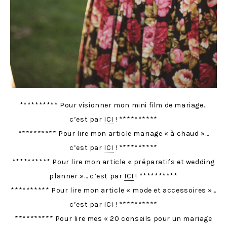
********** Pour visionner mon mini film de mariage…
c’est par
ICI
! **********
********** Pour lire mon article mariage « à chaud »…
c’est par
ICI
! **********
********** Pour lire mon article « préparatifs et wedding
planner »… c’est par
ICI
! **********
********** Pour lire mon article « mode et accessoires »…
c’est par
ICI
! **********
********** Pour lire mes « 20 conseils pour un mariage