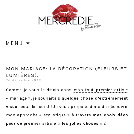
MERCREDIE
Aller
MENU
au
contenu
MON MARIAGE: LA DÉCORATION (FLEURS ET
LUMIÈRES).
28 décembre 2016
Comme je vous le disais dans
mon tout premier article
« mariage »
, je souhaitais
quelque chose d’extrêmement
visuel
pour le Jour J ! Je vous propose donc de découvrir
mon approche « stylistique » à travers
mes choix déco
pour ce premier article « les jolies choses »
:)