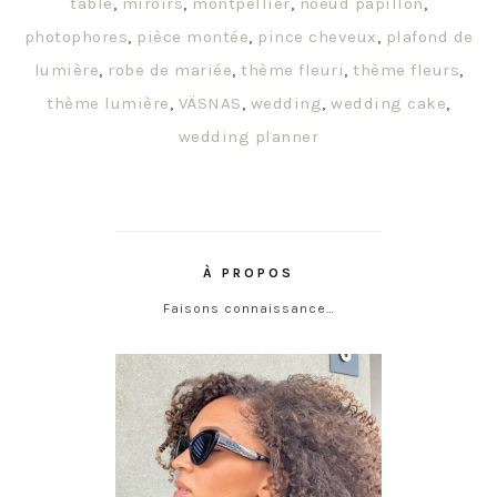
table
,
miroirs
,
montpellier
,
noeud papillon
,
photophores
,
pièce montée
,
pince cheveux
,
plafond de
lumière
,
robe de mariée
,
thème fleuri
,
thème fleurs
,
thème lumière
,
VÄSNAS
,
wedding
,
wedding cake
,
wedding planner
À PROPOS
Faisons connaissance…