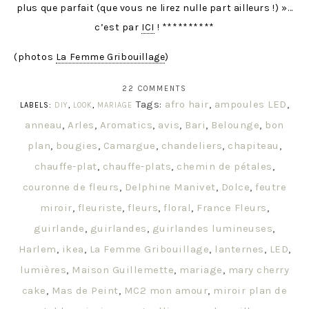
plus que parfait (que vous ne lirez nulle part ailleurs !) »…
c’est par
ICI
! **********
(photos
La Femme Gribouillage
)
22 COMMENTS
Tags:
afro hair
,
ampoules LED
,
LABELS:
DIY
,
LOOK
,
MARIAGE
anneau
,
Arles
,
Aromatics
,
avis
,
Bari
,
Belounge
,
bon
plan
,
bougies
,
Camargue
,
chandeliers
,
chapiteau
,
chauffe-plat
,
chauffe-plats
,
chemin de pétales
,
couronne de fleurs
,
Delphine Manivet
,
Dolce
,
feutre
miroir
,
fleuriste
,
fleurs
,
floral
,
France Fleurs
,
guirlande
,
guirlandes
,
guirlandes lumineuses
,
Harlem
,
ikea
,
La Femme Gribouillage
,
lanternes
,
LED
,
lumières
,
Maison Guillemette
,
mariage
,
mary cherry
cake
,
Mas de Peint
,
MC2 mon amour
,
miroir plan de