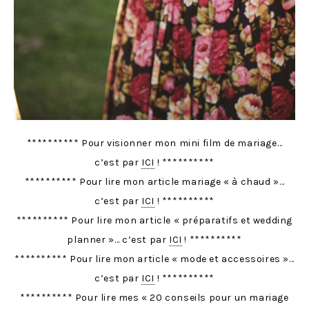
********** Pour visionner mon mini film de mariage…
c’est par
ICI
! **********
********** Pour lire mon article mariage « à chaud »…
c’est par
ICI
! **********
********** Pour lire mon article « préparatifs et wedding
planner »… c’est par
ICI
! **********
********** Pour lire mon article « mode et accessoires »…
c’est par
ICI
! **********
********** Pour lire mes « 20 conseils pour un mariage