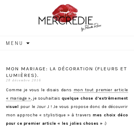
MERCREDIE
Aller
MENU
au
contenu
MON MARIAGE: LA DÉCORATION (FLEURS ET
LUMIÈRES).
28 décembre 2016
Comme je vous le disais dans
mon tout premier article
« mariage »
, je souhaitais
quelque chose d’extrêmement
visuel
pour le Jour J ! Je vous propose donc de découvrir
mon approche « stylistique » à travers
mes choix déco
pour ce premier article « les jolies choses »
:)