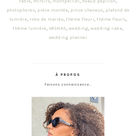
table
,
miroirs
,
montpellier
,
noeud papillon
,
photophores
,
pièce montée
,
pince cheveux
,
plafond de
lumière
,
robe de mariée
,
thème fleuri
,
thème fleurs
,
thème lumière
,
VÄSNAS
,
wedding
,
wedding cake
,
wedding planner
À PROPOS
Faisons connaissance…