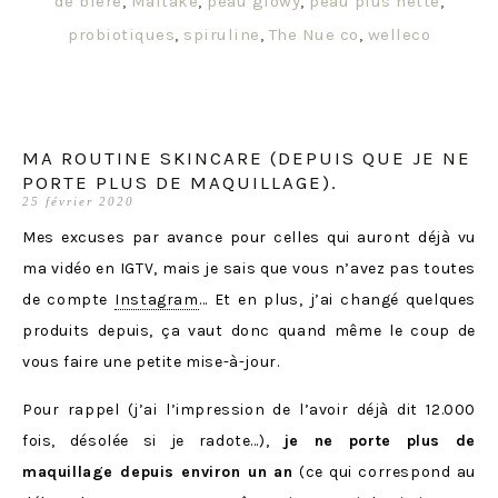
de bière
,
Maitaké
,
peau glowy
,
peau plus nette
,
probiotiques
,
spiruline
,
The Nue co
,
welleco
MA ROUTINE SKINCARE (DEPUIS QUE JE NE
PORTE PLUS DE MAQUILLAGE).
25 février 2020
Mes excuses par avance pour celles qui auront déjà vu
ma vidéo en IGTV, mais je sais que vous n’avez pas toutes
de compte
Instagram
… Et en plus, j’ai changé quelques
produits depuis, ça vaut donc quand même le coup de
vous faire une petite mise-à-jour.
Pour rappel (j’ai l’impression de l’avoir déjà dit 12.000
fois, désolée si je radote…),
je ne porte plus de
maquillage depuis environ un an
(ce qui correspond au