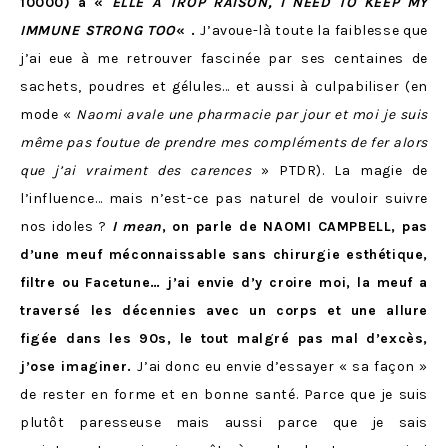
10000) à «
ELLE A TROP RAISON, I NEED TO KEEP MY
IMMUNE STRONG
TOO
« .
J’avoue-là toute la faiblesse que
j’ai eue à me retrouver fascinée par ses centaines de
sachets, poudres et gélules… et aussi à culpabiliser (en
mode «
Naomi avale une pharmacie par jour et moi je suis
même pas foutue de prendre mes compléments de fer alors
que j’ai vraiment des carences
» PTDR). La magie de
l’influence… mais n’est-ce pas naturel de vouloir suivre
nos idoles ?
I mean
, on parle de NAOMI CAMPBELL, pas
d’une meuf méconnaissable sans chirurgie esthétique,
filtre ou Facetune… j’ai envie d’y croire moi, la meuf a
traversé les décennies avec un corps et une allure
figée dans les 90s, le tout malgré pas mal d’excès,
j’ose imaginer.
J’ai donc eu envie d’essayer « sa façon »
de rester en forme et en bonne santé. Parce que je suis
plutôt paresseuse mais aussi parce que je sais