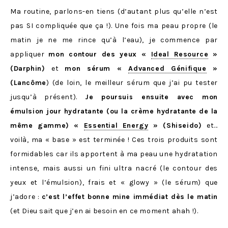
Ma routine, parlons-en tiens (d’autant plus qu’elle n’est
pas SI compliquée que ça !). Une fois ma peau propre (le
matin je ne me rince qu’à l’eau), je commence par
appliquer
mon contour des yeux «
Ideal Resource
»
(Darphin)
et
mon sérum «
Advanced Génifique
»
(Lancôme
) (de loin, le meilleur sérum que j’ai pu tester
jusqu’à présent).
Je poursuis ensuite avec mon
émulsion jour hydratante (ou la crème hydratante de la
même gamme) «
Essential Energy
» (Shiseido)
et…
voilà, ma « base » est terminée ! Ces trois produits sont
formidables car ils apportent à ma peau une hydratation
intense, mais aussi un fini ultra nacré (le contour des
yeux et l’émulsion), frais et « glowy » (le sérum) que
j’adore :
c’est l’effet bonne mine immédiat dès le matin
(et Dieu sait que j’en ai besoin en ce moment ahah !).