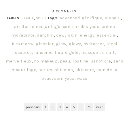
4 COMMENTS
Tags:
advanced génifique
,
alpha G
,
LABELS:
BEAUTÉ
,
SOINS
arrêter le maquillage
,
contour des yeux
,
crème
hydratante
,
darphin
,
dewy skin
,
energy
,
essential
,
futuredew
,
glossier
,
glow
,
glowy
,
hydratant
,
ideal
resource
,
lancôme
,
liquid gold
,
masque de nuit
,
merveilleux
,
no makeup
,
peau
,
routine
,
Sanoflore
,
sans
maquillage
,
serum
,
shiseido
,
skincare
,
soin de la
peau
,
soin yeux
,
waso
previous
1
2
3
4
5
…
75
next