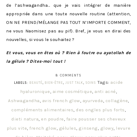
de l’ashwagandha… que je vais intégrer de manière
appropriée dans une toute nouvelle routine (attention,
ON NE PREND/MÉLANGE PAS TOUT N’IMPORTE COMMENT,
ne vous Naomisez pas au pif). Bref, je vous en dirai des
nouvelles, si vous le souhaitez ?
Et vous, vous en êtes où ? Rien à foutre ou ayatollah de
la gélule ? Dites-moi tout !
8 COMMENTS
Tags:
acide
LABELS:
BEAUTÉ
,
BIEN-ÊTRE
,
JUST TALK
,
SOINS
hyaluronique
,
aime cosmétique
,
anti acné
,
Ashwagandha
,
avis french glow
,
ayurveda
,
collagène
,
compléments alimentaires
,
des ongles plus forts
,
dieti natura
,
en poudre
,
faire pousser ses cheveux
plus vite
,
french glow
,
gélules
,
ginseng
,
glowy
,
levure