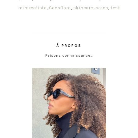
minimaliste
,
Sanoflore
,
skincare
,
soins
,
test
À PROPOS
Faisons connaissance…