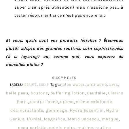
super clair après utilisation) mais n’assèche pas… à
tester résolument si ce n’est pas encore fait.
Et vous, quels sont vos produits fétiches ? Êtes-vous
plutôt adepte des grandes routines soin sophistiquées
(à la layering) ou, comme moi, vous explorez de
nouvelles pistes ?
6 COMMENTS
Tags:
aloe water
,
anti acné
,
avis
,
LABELS:
BEAUTÉ
,
SOINS
belle peau
,
boutons
,
buffering lotion
,
Caudalie
,
Clarins
Paris
,
contre l'acné
,
crème
,
crème exfoliante
désincrustante
,
gommage
,
Hydra Essentiel
,
Hydra
Genius
,
L'Oréal
,
Magnifica
,
Mario Badescu
,
masque
,
peau parfaite
,
points noirs
,
routine
,
routine