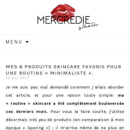
MERCREDIE
Aller
MENU
au
contenu
MES 6 PRODUITS SKINCARE FAVORIS POUR
UNE ROUTINE « MINIMALISTE ».
10 mai 2017
Je me suis pas mal demandé comment j’allais aborder
cet article, et pour une raison toute simple:
ma
« routine » skincare a été complètement bouleversée
ces derniers mois.
Pour vous la faire courte, j’utilise
désormais
très peu
de produits (en comparaison à mon
époque
« layering »
) ; il m’arrive même de ne plus en