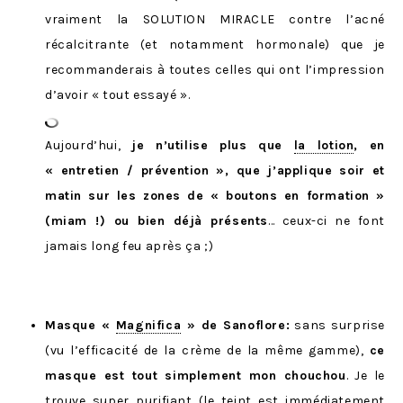
vraiment la SOLUTION MIRACLE contre l’acné
récalcitrante (et notamment hormonale) que je
recommanderais à toutes celles qui ont l’impression
d’avoir « tout essayé ».
Aujourd’hui,
je n’utilise plus que
la lotion
, en
« entretien / prévention », que j’applique soir et
matin sur les zones de « boutons en formation »
(miam !) ou bien déjà présents
… ceux-ci ne font
jamais long feu après ça ;)
Masque «
Magnifica
» de Sanoflore:
sans surprise
(vu l’efficacité de la crème de la même gamme),
ce
masque est tout simplement mon chouchou
. Je le
trouve super purifiant (le teint est immédiatement