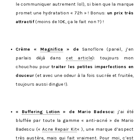
le communiquer autrement lol), si bien que la marque
promet une hydratation « 72h » ! Bonus:
un prix très
attractif
(moins de 10€, ça le fait non ?) !
Crème «
Magnifica
» de
Sanoflore (pareil, j’en
parlais déjà dans
cet article
): toujours mon
chouchou pour
traiter les petites imperfections en
douceur
(et avec une odeur à la fois sucrée et fruitée,
toujours aussi dingue !).
«
Buffering Lotion
» de Mario Badescu:
j’ai été
bluffée par toute la gamme « anti-acné » de Mario
Badescu («
Acne Repair Kit
« ), une marque d’aspect
très austère, mais qui fait vraiment. Pour moi, c’est