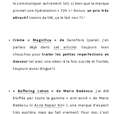
le communiquer autrement lol), si bien que la marque
promet une hydratation « 72h » ! Bonus:
un prix très
attractif
(moins de 10€, ça le fait non ?) !
Crème «
Magnifica
» de
Sanoflore (pareil, j’en
parlais déjà dans
cet article
): toujours mon
chouchou pour
traiter les petites imperfections en
douceur
(et avec une odeur à la fois sucrée et fruitée,
toujours aussi dingue !).
«
Buffering Lotion
» de Mario Badescu:
j’ai été
bluffée par toute la gamme « anti-acné » de Mario
Badescu («
Acne Repair Kit
« ), une marque d’aspect
très austère, mais qui fait vraiment. Pour moi, c’est