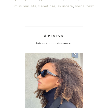
minimaliste
,
Sanoflore
,
skincare
,
soins
,
test
À PROPOS
Faisons connaissance…