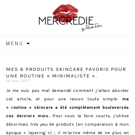
MERCREDIE
Aller
MENU
au
contenu
MES 6 PRODUITS SKINCARE FAVORIS POUR
UNE ROUTINE « MINIMALISTE ».
10 mai 2017
Je me suis pas mal demandé comment j’allais aborder
cet article, et pour une raison toute simple:
ma
« routine » skincare a été complètement bouleversée
ces derniers mois.
Pour vous la faire courte, j’utilise
désormais
très peu
de produits (en comparaison à mon
époque
« layering »
) ; il m’arrive même de ne plus en