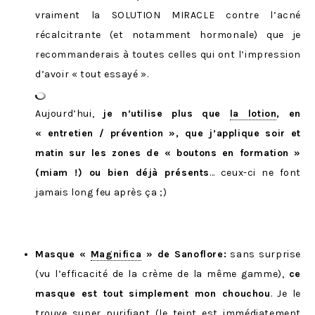
vraiment la SOLUTION MIRACLE contre l’acné
récalcitrante (et notamment hormonale) que je
recommanderais à toutes celles qui ont l’impression
d’avoir « tout essayé ».
Aujourd’hui,
je n’utilise plus que
la lotion
, en
« entretien / prévention », que j’applique soir et
matin sur les zones de « boutons en formation »
(miam !) ou bien déjà présents
… ceux-ci ne font
jamais long feu après ça ;)
Masque «
Magnifica
» de Sanoflore:
sans surprise
(vu l’efficacité de la crème de la même gamme),
ce
masque est tout simplement mon chouchou
. Je le
trouve super purifiant (le teint est immédiatement