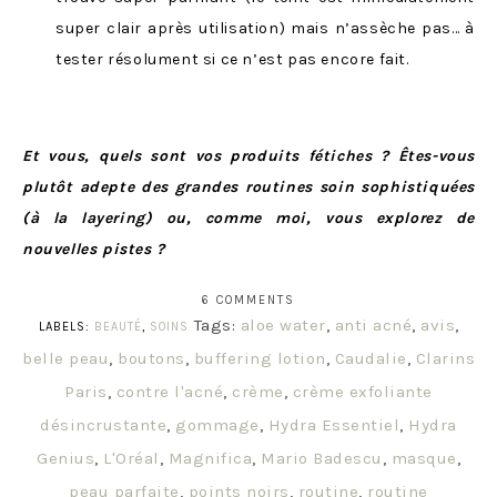
super clair après utilisation) mais n’assèche pas… à
tester résolument si ce n’est pas encore fait.
Et vous, quels sont vos produits fétiches ? Êtes-vous
plutôt adepte des grandes routines soin sophistiquées
(à la layering) ou, comme moi, vous explorez de
nouvelles pistes ?
6 COMMENTS
Tags:
aloe water
,
anti acné
,
avis
,
LABELS:
BEAUTÉ
,
SOINS
belle peau
,
boutons
,
buffering lotion
,
Caudalie
,
Clarins
Paris
,
contre l'acné
,
crème
,
crème exfoliante
désincrustante
,
gommage
,
Hydra Essentiel
,
Hydra
Genius
,
L'Oréal
,
Magnifica
,
Mario Badescu
,
masque
,
peau parfaite
,
points noirs
,
routine
,
routine