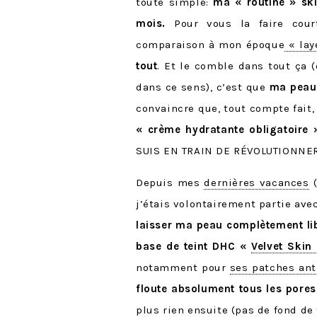
toute simple:
ma « routine » sk
mois.
Pour vous la faire cour
comparaison à mon époque
« lay
tout
. Et le comble dans tout ça (
dans ce sens), c’est que
ma peau 
convaincre que, tout compte fait,
« crème hydratante obligatoire »
SUIS EN TRAIN DE RÉVOLUTIONNER
Depuis mes
dernières vacances
(
j’étais volontairement partie avec
laisser ma peau complètement li
base de teint DHC «
Velvet Skin
notamment pour
ses patches ant
floute absolument tous les pores
plus rien ensuite (pas de fond de 