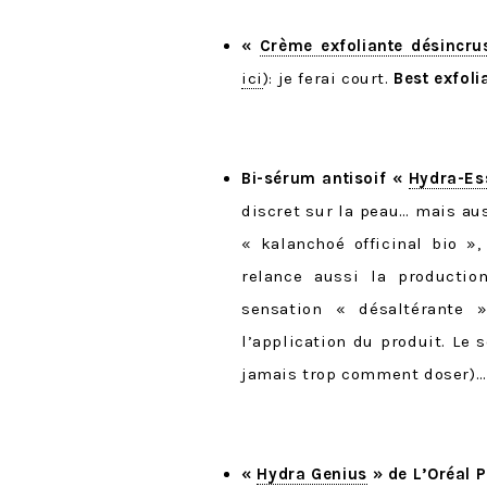
«
Crème exfoliante désincru
ici
): je ferai court.
Best exfoli
Bi-sérum antisoif «
Hydra-Ess
discret sur la peau… mais au
« kalanchoé officinal bio »,
relance aussi la productio
sensation « désaltérante »
l’application du produit. Le 
jamais trop comment doser)… m
«
Hydra Genius
» de L’Oréal P