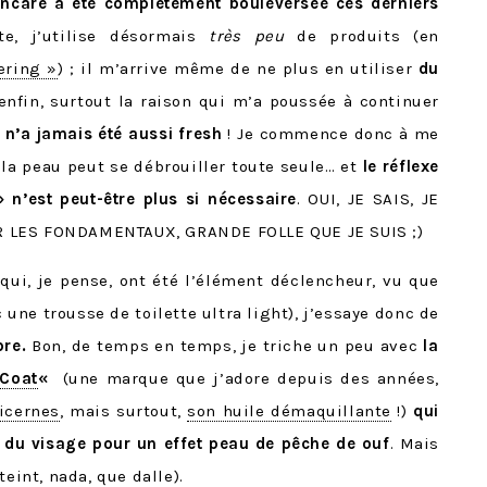
incare a été complètement bouleversée ces derniers
te, j’utilise désormais
très peu
de produits (en
ering »
) ; il m’arrive même de ne plus en utiliser
du
enfin, surtout la raison qui m’a poussée à continuer
n’a jamais été aussi fresh
! Je commence donc à me
 la peau peut se débrouiller toute seule… et
le réflexe
 n’est peut-être plus si nécessaire
. OUI, JE SAIS, JE
 LES FONDAMENTAUX, GRANDE FOLLE QUE JE SUIS ;)
qui, je pense, ont été l’élément déclencheur, vu que
 une trousse de toilette ultra light), j’essaye donc de
bre.
Bon, de temps en temps, je triche un peu avec
la
 Coat
«
(une marque que j’adore depuis des années,
icernes
, mais surtout,
son huile démaquillante
!)
qui
 du visage pour un effet peau de pêche de ouf
. Mais
teint, nada, que dalle).