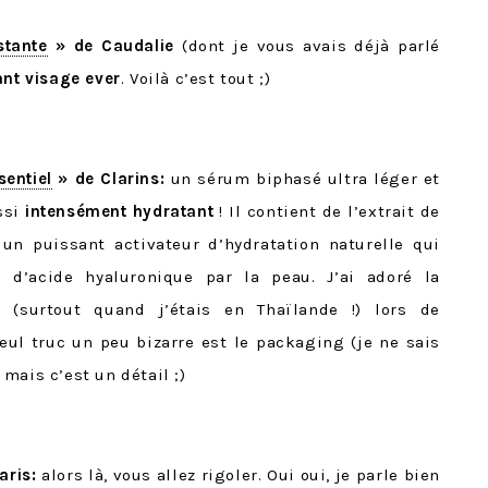
stante
» de
Caudalie
(dont je vous avais déjà parlé
ant visage ever
. Voilà c’est tout ;)
entiel
» de Clarins:
un sérum biphasé ultra léger et
ssi
intensément hydratant
! Il contient de l’extrait de
 un puissant activateur d’hydratation naturelle qui
n d’acide hyaluronique par la peau. J’ai adoré la
 (surtout quand j’étais en Thaïlande !) lors de
seul truc un peu bizarre est le packaging (je ne sais
ais c’est un détail ;)
aris:
alors là, vous allez rigoler. Oui oui, je parle bien