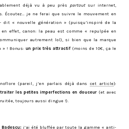
bablement déjà vu à peu près
partout
sur internet,
s. Écoutez… je ne ferai que suivre le mouvement en
– dit « nouvelle génération » (puisqu’inspiré de la
, en effet, canon: la peau est comme « repulpée en
 communiquer autrement lol), si bien que la marque
 » ! Bonus:
un prix très attractif
(moins de 10€, ça le
oflore (pareil, j’en parlais déjà dans
cet article
):
r
traiter les petites imperfections en douceur
(et avec
ruitée, toujours aussi dingue !).
 Badescu:
j’ai été bluffée par toute la gamme « anti-