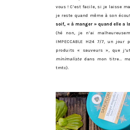
vous ! C’est facile, si je laisse 
je reste quand même à son écout
soif, « à manger » quand elle a la 
(hé non, je n’ai malheureuse
IMPECCABLE H24 7/7, un jour pe
produits « sauveurs », que j’u
minimaliste
dans mon titre… mai
tmtc).