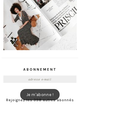
ABONNEMENT
Adresse
e-
mail
Je m'abonne !
Rejoignez les 398 autres abonnés