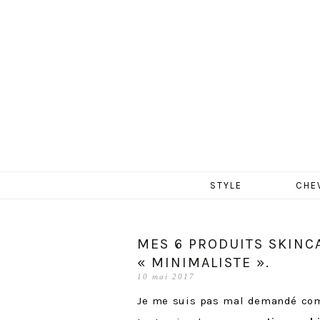
MERCR
Aller
STYLE
CHE
au
contenu
MES 6 PRODUITS SKINC
« MINIMALISTE ».
10 mai 2017
Je me suis pas mal demandé comme