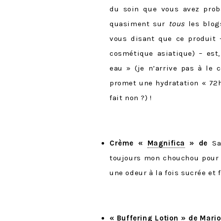
du soin que vous avez pro
quasiment sur
tous
les blog
vous disant que ce produit 
cosmétique asiatique) – est
eau » (je n’arrive pas à le
promet une hydratation « 72h
fait non ?) !
Crème «
Magnifica
» de
San
toujours mon chouchou pou
une odeur à la fois sucrée et f
«
Buffering Lotion
» de Mario