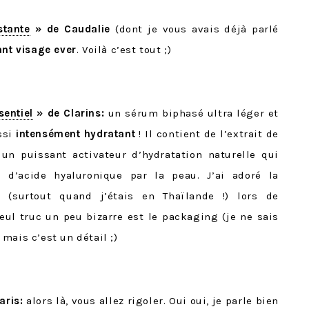
stante
» de
Caudalie
(dont je vous avais déjà parlé
ant visage ever
. Voilà c’est tout ;)
entiel
» de Clarins:
un sérum biphasé ultra léger et
ssi
intensément hydratant
! Il contient de l’extrait de
 un puissant activateur d’hydratation naturelle qui
n d’acide hyaluronique par la peau. J’ai adoré la
 (surtout quand j’étais en Thaïlande !) lors de
seul truc un peu bizarre est le packaging (je ne sais
ais c’est un détail ;)
aris:
alors là, vous allez rigoler. Oui oui, je parle bien