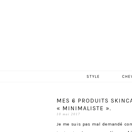
MERCR
Aller
STYLE
CHE
au
contenu
MES 6 PRODUITS SKINC
« MINIMALISTE ».
10 mai 2017
Je me suis pas mal demandé comme