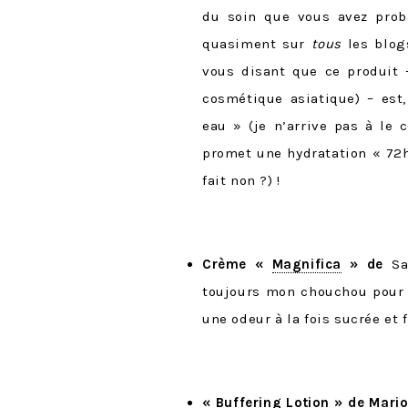
du soin que vous avez pro
quasiment sur
tous
les blog
vous disant que ce produit 
cosmétique asiatique) – est
eau » (je n’arrive pas à le
promet une hydratation « 72h
fait non ?) !
Crème «
Magnifica
» de
San
toujours mon chouchou pou
une odeur à la fois sucrée et f
«
Buffering Lotion
» de Mario