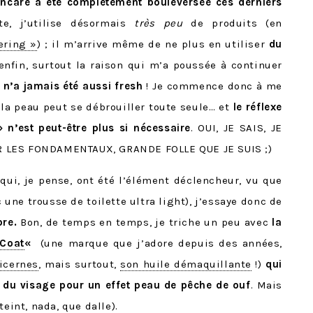
incare a été complètement bouleversée ces derniers
te, j’utilise désormais
très peu
de produits (en
ering »
) ; il m’arrive même de ne plus en utiliser
du
enfin, surtout la raison qui m’a poussée à continuer
n’a jamais été aussi fresh
! Je commence donc à me
 la peau peut se débrouiller toute seule… et
le réflexe
 n’est peut-être plus si nécessaire
. OUI, JE SAIS, JE
 LES FONDAMENTAUX, GRANDE FOLLE QUE JE SUIS ;)
qui, je pense, ont été l’élément déclencheur, vu que
 une trousse de toilette ultra light), j’essaye donc de
bre.
Bon, de temps en temps, je triche un peu avec
la
 Coat
«
(une marque que j’adore depuis des années,
icernes
, mais surtout,
son huile démaquillante
!)
qui
 du visage pour un effet peau de pêche de ouf
. Mais
teint, nada, que dalle).