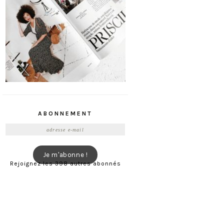
ABONNEMENT
Adresse
e-
mail
Je m'abonne !
Rejoignez les 398 autres abonnés