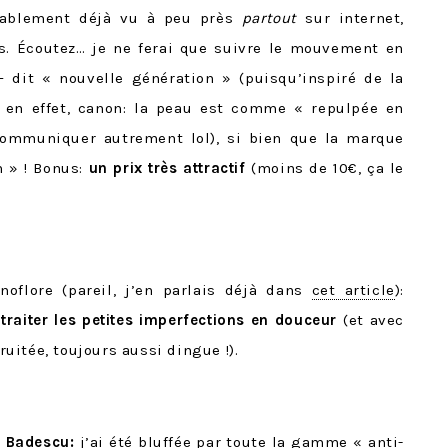
bablement déjà vu à peu près
partout
sur internet,
s. Écoutez… je ne ferai que suivre le mouvement en
– dit « nouvelle génération » (puisqu’inspiré de la
, en effet, canon: la peau est comme « repulpée en
 communiquer autrement lol), si bien que la marque
 » ! Bonus:
un prix très attractif
(moins de 10€, ça le
oflore (pareil, j’en parlais déjà dans
cet article
):
r
traiter les petites imperfections en douceur
(et avec
ruitée, toujours aussi dingue !).
 Badescu:
j’ai été bluffée par toute la gamme « anti-