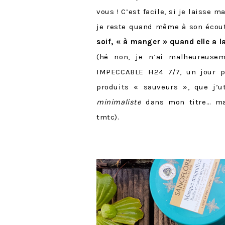
vous ! C’est facile, si je laisse 
je reste quand même à son écout
soif, « à manger » quand elle a la 
(hé non, je n’ai malheureuse
IMPECCABLE H24 7/7, un jour pe
produits « sauveurs », que j’u
minimaliste
dans mon titre… mai
tmtc).