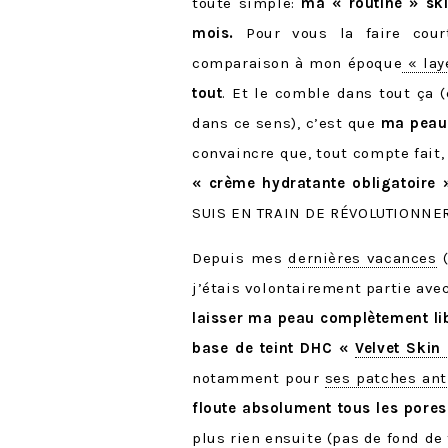
toute simple:
ma « routine » sk
mois.
Pour vous la faire cour
comparaison à mon époque
« lay
tout
. Et le comble dans tout ça (
dans ce sens), c’est que
ma peau 
convaincre que, tout compte fait,
« crème hydratante obligatoire »
SUIS EN TRAIN DE RÉVOLUTIONNER
Depuis mes
dernières vacances
(
j’étais volontairement partie avec
laisser ma peau complètement li
base de teint DHC «
Velvet Skin
notamment pour
ses patches ant
floute absolument tous les pores
plus rien ensuite (pas de fond de 