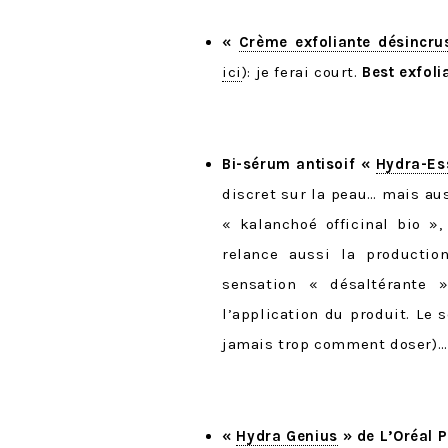
«
Crème exfoliante désincru
ici
): je ferai court.
Best exfoli
Bi-sérum antisoif «
Hydra-Ess
discret sur la peau… mais au
« kalanchoé officinal bio »,
relance aussi la productio
sensation « désaltérante »
l’application du produit. Le 
jamais trop comment doser)… m
«
Hydra Genius
» de L’Oréal P