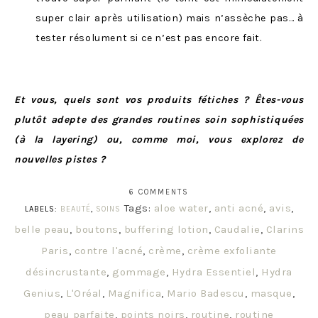
super clair après utilisation) mais n’assèche pas… à
tester résolument si ce n’est pas encore fait.
Et vous, quels sont vos produits fétiches ? Êtes-vous
plutôt adepte des grandes routines soin sophistiquées
(à la layering) ou, comme moi, vous explorez de
nouvelles pistes ?
6 COMMENTS
Tags:
aloe water
,
anti acné
,
avis
,
LABELS:
BEAUTÉ
,
SOINS
belle peau
,
boutons
,
buffering lotion
,
Caudalie
,
Clarins
Paris
,
contre l'acné
,
crème
,
crème exfoliante
désincrustante
,
gommage
,
Hydra Essentiel
,
Hydra
Genius
,
L'Oréal
,
Magnifica
,
Mario Badescu
,
masque
,
peau parfaite
,
points noirs
,
routine
,
routine