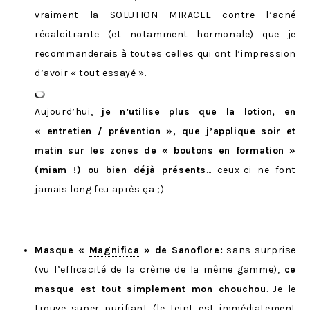
vraiment la SOLUTION MIRACLE contre l’acné
récalcitrante (et notamment hormonale) que je
recommanderais à toutes celles qui ont l’impression
d’avoir « tout essayé ».
Aujourd’hui,
je n’utilise plus que
la lotion
, en
« entretien / prévention », que j’applique soir et
matin sur les zones de « boutons en formation »
(miam !) ou bien déjà présents
… ceux-ci ne font
jamais long feu après ça ;)
Masque «
Magnifica
» de Sanoflore:
sans surprise
(vu l’efficacité de la crème de la même gamme),
ce
masque est tout simplement mon chouchou
. Je le
trouve super purifiant (le teint est immédiatement