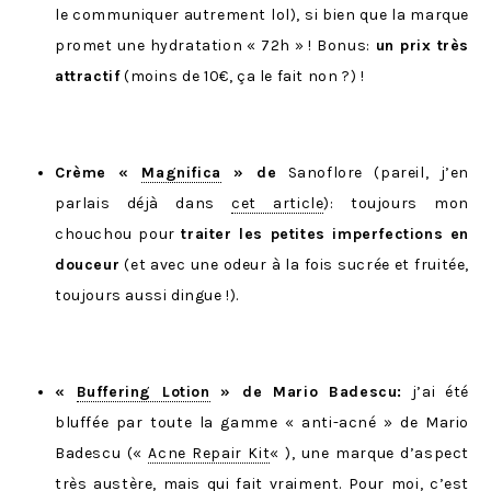
le communiquer autrement lol), si bien que la marque
promet une hydratation « 72h » ! Bonus:
un prix très
attractif
(moins de 10€, ça le fait non ?) !
Crème «
Magnifica
» de
Sanoflore (pareil, j’en
parlais déjà dans
cet article
): toujours mon
chouchou pour
traiter les petites imperfections en
douceur
(et avec une odeur à la fois sucrée et fruitée,
toujours aussi dingue !).
«
Buffering Lotion
» de Mario Badescu:
j’ai été
bluffée par toute la gamme « anti-acné » de Mario
Badescu («
Acne Repair Kit
« ), une marque d’aspect
très austère, mais qui fait vraiment. Pour moi, c’est