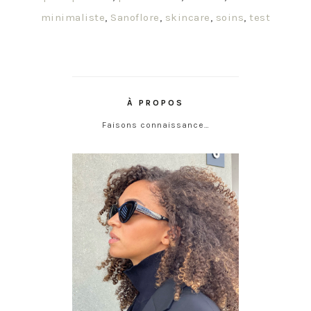
minimaliste
,
Sanoflore
,
skincare
,
soins
,
test
À PROPOS
Faisons connaissance…