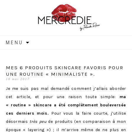
MERCREDIE
Aller
MENU
au
contenu
MES 6 PRODUITS SKINCARE FAVORIS POUR
UNE ROUTINE « MINIMALISTE ».
10 mai 2017
Je me suis pas mal demandé comment j’allais aborder
cet article, et pour une raison toute simple:
ma
« routine » skincare a été complètement bouleversée
ces derniers mois.
Pour vous la faire courte, j’utilise
désormais
très peu
de produits (en comparaison à mon
époque
« layering »
) ; il m’arrive même de ne plus en