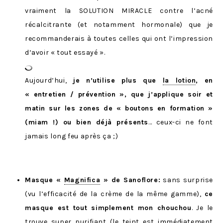
vraiment la SOLUTION MIRACLE contre l’acné
récalcitrante (et notamment hormonale) que je
recommanderais à toutes celles qui ont l’impression
d’avoir « tout essayé ».
Aujourd’hui,
je n’utilise plus que
la lotion
, en
« entretien / prévention », que j’applique soir et
matin sur les zones de « boutons en formation »
(miam !) ou bien déjà présents
… ceux-ci ne font
jamais long feu après ça ;)
Masque «
Magnifica
» de Sanoflore:
sans surprise
(vu l’efficacité de la crème de la même gamme),
ce
masque est tout simplement mon chouchou
. Je le
trouve super purifiant (le teint est immédiatement