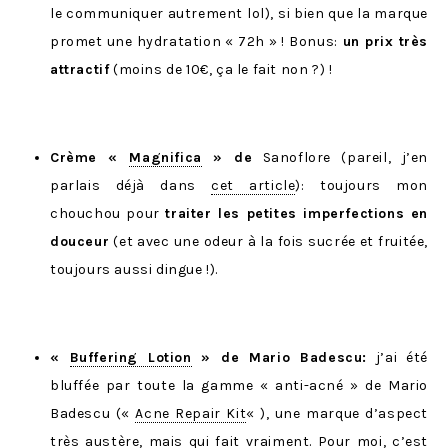
le communiquer autrement lol), si bien que la marque
promet une hydratation « 72h » ! Bonus:
un prix très
attractif
(moins de 10€, ça le fait non ?) !
Crème «
Magnifica
» de
Sanoflore (pareil, j’en
parlais déjà dans
cet article
): toujours mon
chouchou pour
traiter les petites imperfections en
douceur
(et avec une odeur à la fois sucrée et fruitée,
toujours aussi dingue !).
«
Buffering Lotion
» de Mario Badescu:
j’ai été
bluffée par toute la gamme « anti-acné » de Mario
Badescu («
Acne Repair Kit
« ), une marque d’aspect
très austère, mais qui fait vraiment. Pour moi, c’est