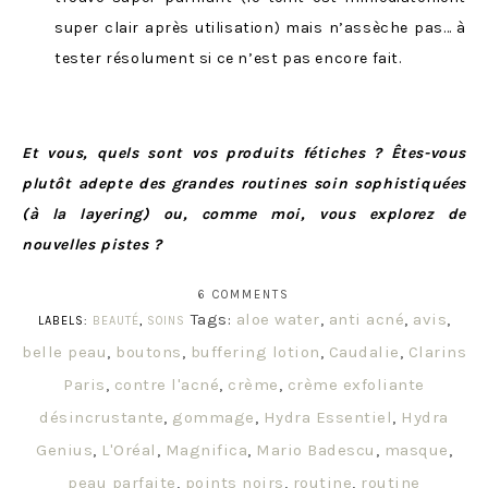
super clair après utilisation) mais n’assèche pas… à
tester résolument si ce n’est pas encore fait.
Et vous, quels sont vos produits fétiches ? Êtes-vous
plutôt adepte des grandes routines soin sophistiquées
(à la layering) ou, comme moi, vous explorez de
nouvelles pistes ?
6 COMMENTS
Tags:
aloe water
,
anti acné
,
avis
,
LABELS:
BEAUTÉ
,
SOINS
belle peau
,
boutons
,
buffering lotion
,
Caudalie
,
Clarins
Paris
,
contre l'acné
,
crème
,
crème exfoliante
désincrustante
,
gommage
,
Hydra Essentiel
,
Hydra
Genius
,
L'Oréal
,
Magnifica
,
Mario Badescu
,
masque
,
peau parfaite
,
points noirs
,
routine
,
routine