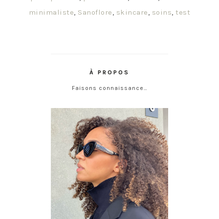
minimaliste
,
Sanoflore
,
skincare
,
soins
,
test
À PROPOS
Faisons connaissance…