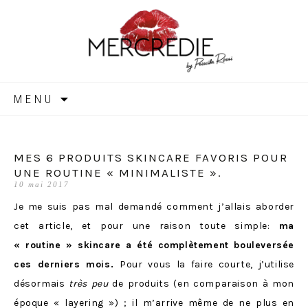
MERCREDIE
Aller
MENU
au
contenu
MES 6 PRODUITS SKINCARE FAVORIS POUR
UNE ROUTINE « MINIMALISTE ».
10 mai 2017
Je me suis pas mal demandé comment j’allais aborder
cet article, et pour une raison toute simple:
ma
« routine » skincare a été complètement bouleversée
ces derniers mois.
Pour vous la faire courte, j’utilise
désormais
très peu
de produits (en comparaison à mon
époque
« layering »
) ; il m’arrive même de ne plus en