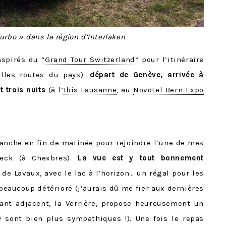
rbo » dans la région d’Interlaken
spirés du “
Grand Tour Switzerland
” pour l’itinéraire
elles routes du pays):
départ de Genève, arrivée à
t trois nuits
(à l’
Ibis Lausanne
, au
Novotel Bern Expo
anche en fin de matinée pour rejoindre l’une de mes
 Deck (à Chexbres).
La vue est y tout bonnement
de Lavaux, avec le lac à l’horizon… un régal pour les
beaucoup détérioré (j’aurais dû me fier aux dernières
rant adjacent, la Verrière, propose heureusement un
 sont bien plus sympathiques !). Une fois le repas