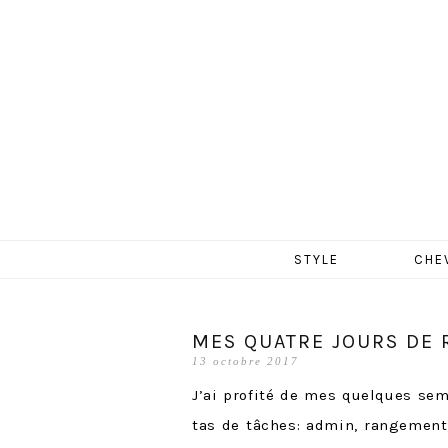
MERCR
Aller
STYLE
CHE
au
contenu
MES QUATRE JOURS DE R
13 octobre 2017
J’ai profité de mes quelques se
tas de tâches: admin, rangement,