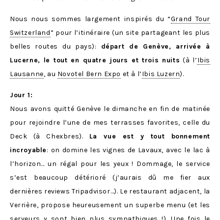
Nous nous sommes largement inspirés du “
Grand Tour
Switzerland
” pour l’itinéraire (un site partageant les plus
belles routes du pays):
départ de Genève, arrivée à
Lucerne, le tout en quatre jours et trois nuits
(à l’
Ibis
Lausanne
, au
Novotel Bern Expo
et à l’
Ibis Luzern
).
Jour 1:
Nous avons quitté Genève le dimanche en fin de matinée
pour rejoindre l’une de mes terrasses favorites, celle du
Deck (à Chexbres).
La vue est y tout bonnement
incroyable
: on domine les vignes de Lavaux, avec le lac à
l’horizon… un régal pour les yeux ! Dommage, le service
s’est beaucoup détérioré (j’aurais dû me fier aux
dernières reviews Tripadvisor…). Le restaurant adjacent, la
Verrière, propose heureusement un superbe menu (et les
serveurs y sont bien plus sympathiques !). Une fois le