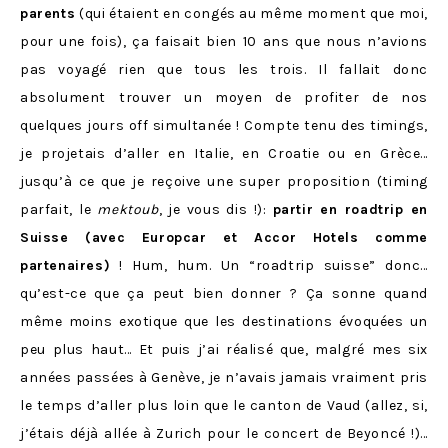
parents
(qui étaient en congés au même moment que moi,
pour une fois), ça faisait bien 10 ans que nous n’avions
pas voyagé rien que tous les trois. Il fallait donc
absolument trouver un moyen de profiter de nos
quelques jours off simultanée ! Compte tenu des timings,
je projetais d’aller en Italie, en Croatie ou en Grèce…
jusqu’à ce que je reçoive une super proposition (timing
parfait, le
mektoub
, je vous dis !):
partir en roadtrip en
Suisse (avec Europcar et Accor Hotels comme
partenaires)
! Hum, hum. Un “roadtrip suisse” donc…
qu’est-ce que ça peut bien donner ? Ça sonne quand
même moins exotique que les destinations évoquées un
peu plus haut… Et puis j’ai réalisé que, malgré mes six
années passées à Genève, je n’avais jamais vraiment pris
le temps d’aller plus loin que le canton de Vaud (allez, si,
j’étais déjà allée à Zurich pour le concert de Beyoncé !)…