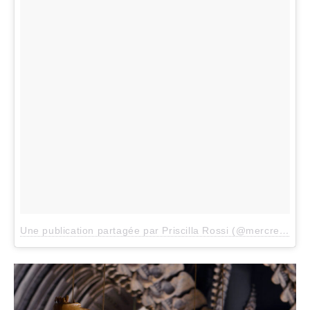
Une publication partagée par Priscilla Rossi (@mercredieblog)