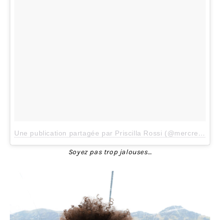
Une publication partagée par Priscilla Rossi (@mercredieblog)
Soyez pas trop jalouses…