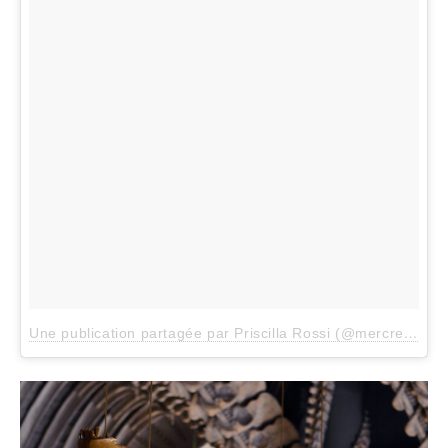
Une publication partagée par Priscilla Rossi (@mercredieblog)