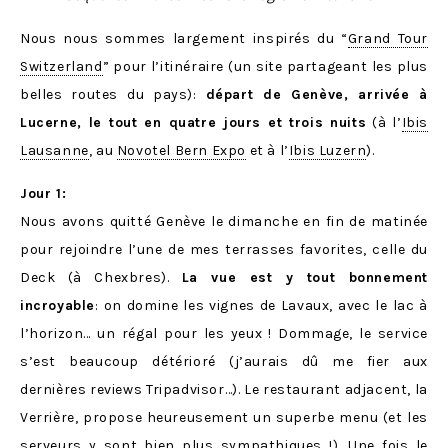
Nous nous sommes largement inspirés du “
Grand Tour
Switzerland
” pour l’itinéraire (un site partageant les plus
belles routes du pays):
départ de Genève, arrivée à
Lucerne, le tout en quatre jours et trois nuits
(à l’
Ibis
Lausanne
, au
Novotel Bern Expo
et à l’
Ibis Luzern
).
Jour 1:
Nous avons quitté Genève le dimanche en fin de matinée
pour rejoindre l’une de mes terrasses favorites, celle du
Deck (à Chexbres).
La vue est y tout bonnement
incroyable
: on domine les vignes de Lavaux, avec le lac à
l’horizon… un régal pour les yeux ! Dommage, le service
s’est beaucoup détérioré (j’aurais dû me fier aux
dernières reviews Tripadvisor…). Le restaurant adjacent, la
Verrière, propose heureusement un superbe menu (et les
serveurs y sont bien plus sympathiques !). Une fois le