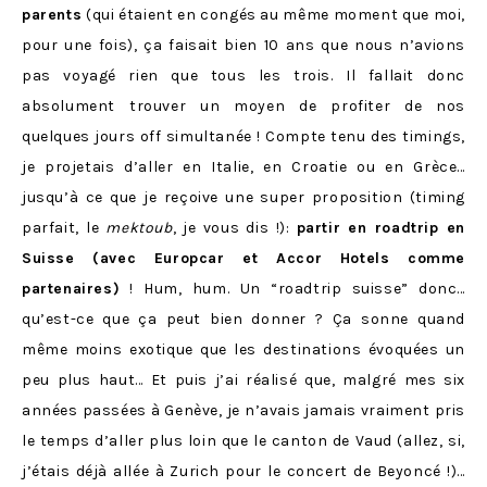
parents
(qui étaient en congés au même moment que moi,
pour une fois), ça faisait bien 10 ans que nous n’avions
pas voyagé rien que tous les trois. Il fallait donc
absolument trouver un moyen de profiter de nos
quelques jours off simultanée ! Compte tenu des timings,
je projetais d’aller en Italie, en Croatie ou en Grèce…
jusqu’à ce que je reçoive une super proposition (timing
parfait, le
mektoub
, je vous dis !):
partir en roadtrip en
Suisse (avec Europcar et Accor Hotels comme
partenaires)
! Hum, hum. Un “roadtrip suisse” donc…
qu’est-ce que ça peut bien donner ? Ça sonne quand
même moins exotique que les destinations évoquées un
peu plus haut… Et puis j’ai réalisé que, malgré mes six
années passées à Genève, je n’avais jamais vraiment pris
le temps d’aller plus loin que le canton de Vaud (allez, si,
j’étais déjà allée à Zurich pour le concert de Beyoncé !)…