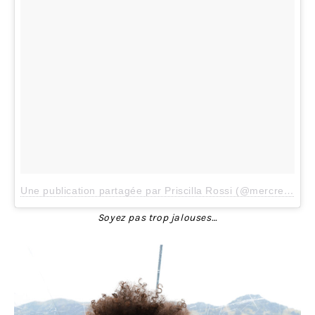
Une publication partagée par Priscilla Rossi (@mercredieblog)
Soyez pas trop jalouses…