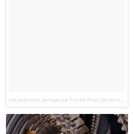
Une publication partagée par Priscilla Rossi (@mercredieblog)