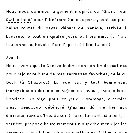
Nous nous sommes largement inspirés du “
Grand Tour
Switzerland
” pour l’itinéraire (un site partageant les plus
belles routes du pays):
départ de Genève, arrivée à
Lucerne, le tout en quatre jours et trois nuits
(à l’
Ibis
Lausanne
, au
Novotel Bern Expo
et à l’
Ibis Luzern
).
Jour 1:
Nous avons quitté Genève le dimanche en fin de matinée
pour rejoindre l’une de mes terrasses favorites, celle du
Deck (à Chexbres).
La vue est y tout bonnement
incroyable
: on domine les vignes de Lavaux, avec le lac à
l’horizon… un régal pour les yeux ! Dommage, le service
s’est beaucoup détérioré (j’aurais dû me fier aux
dernières reviews Tripadvisor…). Le restaurant adjacent, la
Verrière, propose heureusement un superbe menu (et les
serveurs y sont bien plus sympathiques !). Une fois le