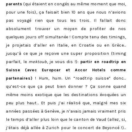
parents
(qui étaient en congés au même moment que moi,
pour une fois), ça faisait bien 10 ans que nous n’avions
pas voyagé rien que tous les trois. Il fallait donc
absolument trouver un moyen de profiter de nos
quelques jours off simultanée ! Compte tenu des timings,
je projetais d’aller en Italie, en Croatie ou en Grèce…
jusqu’à ce que je reçoive une super proposition (timing
parfait, le
mektoub
, je vous dis !):
partir en roadtrip en
Suisse (avec Europcar et Accor Hotels comme
partenaires)
! Hum, hum. Un “roadtrip suisse” donc…
qu’est-ce que ça peut bien donner ? Ça sonne quand
même moins exotique que les destinations évoquées un
peu plus haut… Et puis j’ai réalisé que, malgré mes six
années passées à Genève, je n’avais jamais vraiment pris
le temps d’aller plus loin que le canton de Vaud (allez, si,
j’étais déjà allée à Zurich pour le concert de Beyoncé !)…