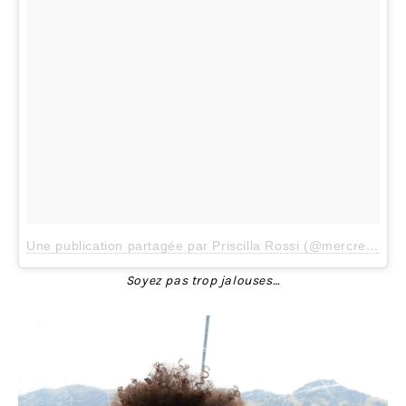
Une publication partagée par Priscilla Rossi (@mercredieblog)
Soyez pas trop jalouses…