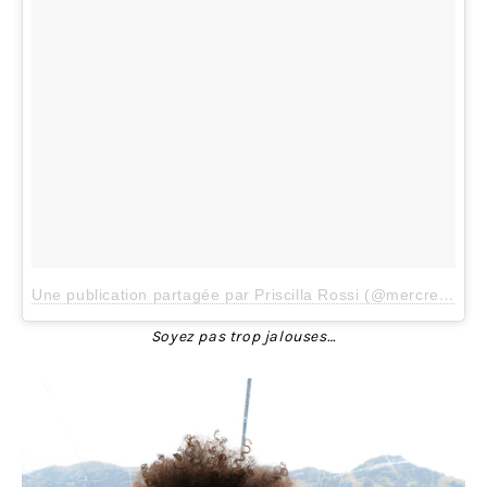
Une publication partagée par Priscilla Rossi (@mercredieblog)
Soyez pas trop jalouses…