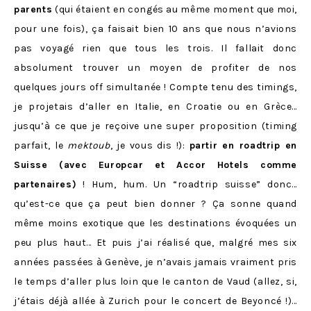
parents
(qui étaient en congés au même moment que moi,
pour une fois), ça faisait bien 10 ans que nous n’avions
pas voyagé rien que tous les trois. Il fallait donc
absolument trouver un moyen de profiter de nos
quelques jours off simultanée ! Compte tenu des timings,
je projetais d’aller en Italie, en Croatie ou en Grèce…
jusqu’à ce que je reçoive une super proposition (timing
parfait, le
mektoub
, je vous dis !):
partir en roadtrip en
Suisse (avec Europcar et Accor Hotels comme
partenaires)
! Hum, hum. Un “roadtrip suisse” donc…
qu’est-ce que ça peut bien donner ? Ça sonne quand
même moins exotique que les destinations évoquées un
peu plus haut… Et puis j’ai réalisé que, malgré mes six
années passées à Genève, je n’avais jamais vraiment pris
le temps d’aller plus loin que le canton de Vaud (allez, si,
j’étais déjà allée à Zurich pour le concert de Beyoncé !)…