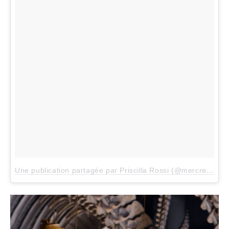
Une publication partagée par Priscilla Rossi (@mercredieblog)