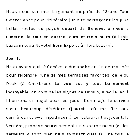
Nous nous sommes largement inspirés du “
Grand Tour
Switzerland
” pour l’itinéraire (un site partageant les plus
belles routes du pays):
départ de Genève, arrivée à
Lucerne, le tout en quatre jours et trois nuits
(à l’
Ibis
Lausanne
, au
Novotel Bern Expo
et à l’
Ibis Luzern
).
Jour 1:
Nous avons quitté Genève le dimanche en fin de matinée
pour rejoindre l’une de mes terrasses favorites, celle du
Deck (à Chexbres).
La vue est y tout bonnement
incroyable
: on domine les vignes de Lavaux, avec le lac à
l’horizon… un régal pour les yeux ! Dommage, le service
s’est beaucoup détérioré (j’aurais dû me fier aux
dernières reviews Tripadvisor…). Le restaurant adjacent, la
Verrière, propose heureusement un superbe menu (et les
serveurs y sont bien plus sympathiques !). Une fois le