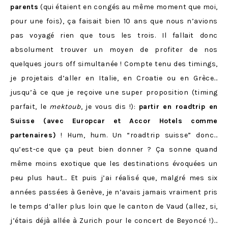
parents
(qui étaient en congés au même moment que moi,
pour une fois), ça faisait bien 10 ans que nous n’avions
pas voyagé rien que tous les trois. Il fallait donc
absolument trouver un moyen de profiter de nos
quelques jours off simultanée ! Compte tenu des timings,
je projetais d’aller en Italie, en Croatie ou en Grèce…
jusqu’à ce que je reçoive une super proposition (timing
parfait, le
mektoub
, je vous dis !):
partir en roadtrip en
Suisse (avec Europcar et Accor Hotels comme
partenaires)
! Hum, hum. Un “roadtrip suisse” donc…
qu’est-ce que ça peut bien donner ? Ça sonne quand
même moins exotique que les destinations évoquées un
peu plus haut… Et puis j’ai réalisé que, malgré mes six
années passées à Genève, je n’avais jamais vraiment pris
le temps d’aller plus loin que le canton de Vaud (allez, si,
j’étais déjà allée à Zurich pour le concert de Beyoncé !)…