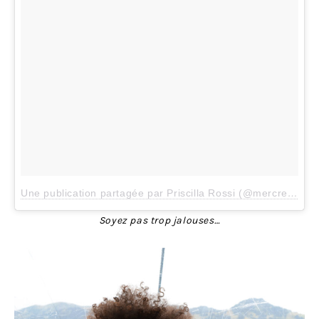
Une publication partagée par Priscilla Rossi (@mercredieblog)
Soyez pas trop jalouses…