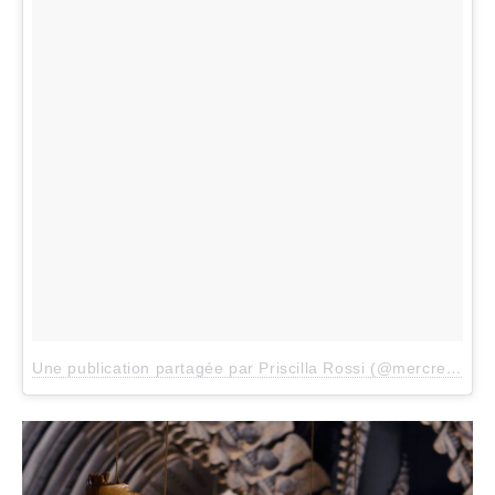
Une publication partagée par Priscilla Rossi (@mercredieblog)