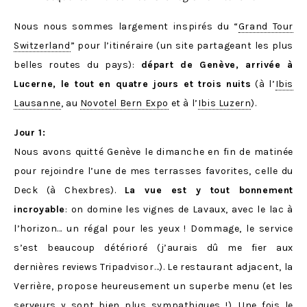
Nous nous sommes largement inspirés du “
Grand Tour
Switzerland
” pour l’itinéraire (un site partageant les plus
belles routes du pays):
départ de Genève, arrivée à
Lucerne, le tout en quatre jours et trois nuits
(à l’
Ibis
Lausanne
, au
Novotel Bern Expo
et à l’
Ibis Luzern
).
Jour 1:
Nous avons quitté Genève le dimanche en fin de matinée
pour rejoindre l’une de mes terrasses favorites, celle du
Deck (à Chexbres).
La vue est y tout bonnement
incroyable
: on domine les vignes de Lavaux, avec le lac à
l’horizon… un régal pour les yeux ! Dommage, le service
s’est beaucoup détérioré (j’aurais dû me fier aux
dernières reviews Tripadvisor…). Le restaurant adjacent, la
Verrière, propose heureusement un superbe menu (et les
serveurs y sont bien plus sympathiques !). Une fois le